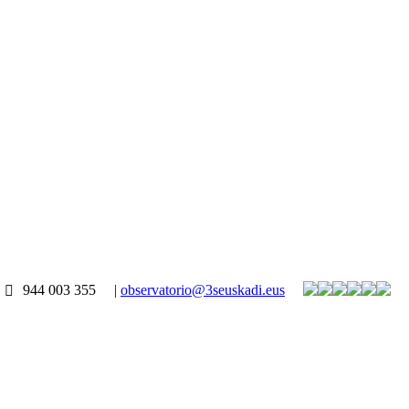
944 003 355
|
observatorio@3seuskadi.eus