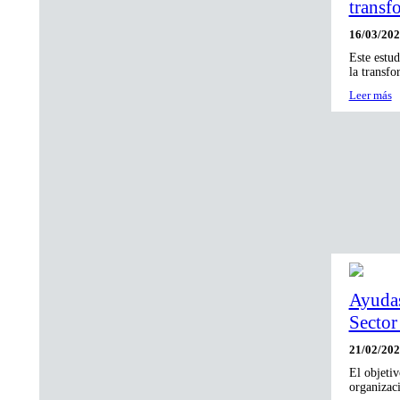
transf
16/03/20
Este estud
la transfo
Leer más
Ayudas
Sector
21/02/20
El objetiv
organizac