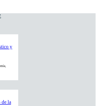
E
stico y
omía,
 de la