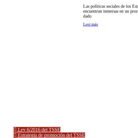
Las políticas sociales de los Es
encuentran inmersas en un proc
dado
Leer más
Ley 6/2016 del TSSE
Estrategia de promoción del TSSE