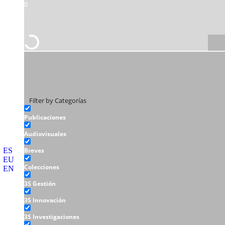
Filter by Categorías
Publicaciones
Audiovisuales
ES
Breves
EU
Colecciones
EN
3S Gestión
3S Innovación
3S Investigaciones