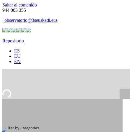
Saltar al contenido
944 003 355
|
observatorio@3seuskadi.eus
Repositorio
ES
EU
EN
Filter by Categorías