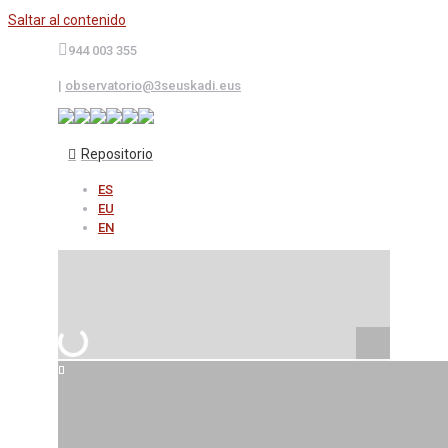
Saltar al contenido
944 003 355
|
observatorio@3seuskadi.eus
Repositorio
ES
EU
EN
Búsqueda avanzada