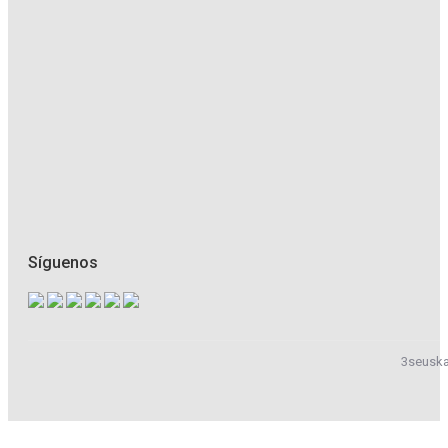
Síguenos
3seuska