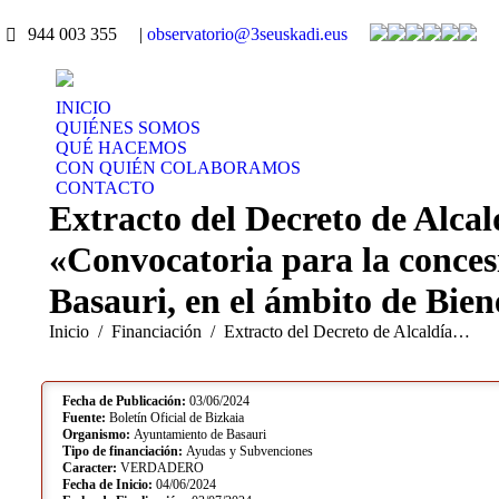
944 003 355
|
observatorio@3seuskadi.eus
INICIO
QUIÉNES SOMOS
QUÉ HACEMOS
CON QUIÉN COLABORAMOS
CONTACTO
Extracto del Decreto de Alcal
«Convocatoria para la conces
Basauri, en el ámbito de Bien
Estás aquí:
Inicio
Financiación
Extracto del Decreto de Alcaldía…
Fecha de Publicación:
03/06/2024
Fuente:
Boletín Oficial de Bizkaia
Organismo:
Ayuntamiento de Basauri
Tipo de financiación:
Ayudas y Subvenciones
Caracter:
VERDADERO
Fecha de Inicio:
04/06/2024