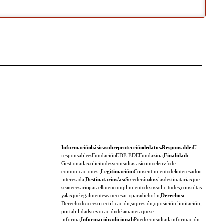
Información básica sobre protección de datos. Responsable:
El
responsable es Fundación EDE- EDE Fundazioa;
Finalidad:
Gestionar las solicitudes y consultas, así como el envío de
comunicaciones.;
Legitimación:
Consentimiento del interesado o
interesada;
Destinatarios/as:
Se cederán a los y las destinatarias que
sea necesario para el buen cumplimiento de sus solicitudes, consultas
y a las que legalmente sea necesario para dicho fin;
Derechos:
Derecho de acceso, rectificación, supresión, oposición, limitación,
portabilidad y revocación de la manera que se
informa;
Información adicional:
Puede consultar la información