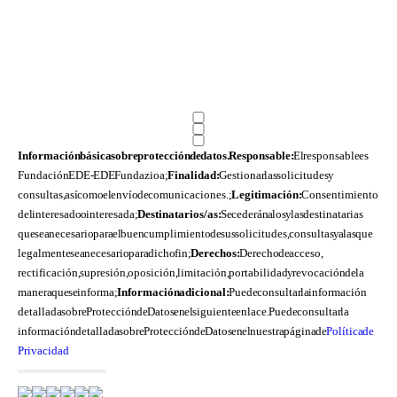
Información básica sobre protección de datos. Responsable:
El responsable es
Fundación EDE- EDE Fundazioa;
Finalidad:
Gestionar las solicitudes y
consultas, así como el envío de comunicaciones.;
Legitimación:
Consentimiento
del interesado o interesada;
Destinatarios/as:
Se cederán a los y las destinatarias
que sea necesario para el buen cumplimiento de sus solicitudes, consultas y a las que
legalmente sea necesario para dicho fin;
Derechos:
Derecho de acceso,
rectificación, supresión, oposición, limitación, portabilidad y revocación de la
manera que se informa;
Información adicional:
Puede consultar la información
detallada sobre Protección de Datos en el siguiente enlace. Puede consultar la
información detallada sobre Protección de Datos en el nuestra página de
Política de
Privacidad