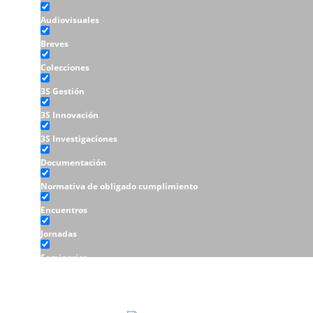
Audiovisuales
Breves
Colecciones
3S Gestión
3S Innovación
3S Investigaciones
Documentación
Normativa de obligado cumplimiento
Encuentros
Jornadas
Seminarios
Talleres