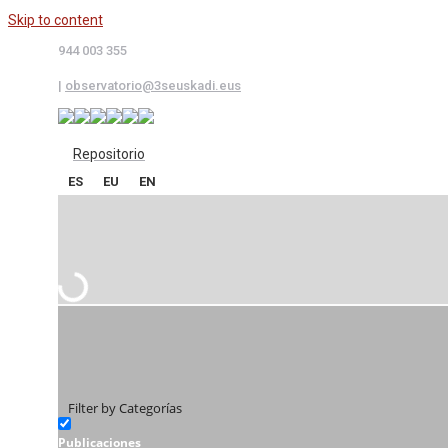
Skip to content
944 003 355
|
observatorio@3seuskadi.eus
Repositorio
ES
EU
EN
Filter by Categorías
Publicaciones