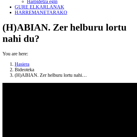
Harpidetza egin
GURE ELKARLANAK
HARREMANETARAKO
(H)ABIAN. Zer helburu lortu
nahi du?
You are here:
Hasiera
Bideoteka
(H)ABIAN. Zer helburu lortu nahi…