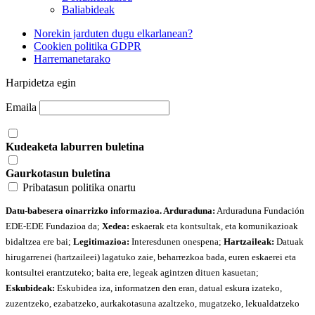
Baliabideak
Norekin jarduten dugu elkarlanean?
Cookien politika GDPR
Harremanetarako
Harpidetza egin
Emaila
Kudeaketa laburren buletina
Gaurkotasun buletina
Pribatasun politika onartu
Datu-babesera oinarrizko informazioa. Arduraduna:
Arduraduna Fundación
EDE-EDE Fundazioa da;
Xedea:
eskaerak eta kontsultak, eta komunikazioak
bidaltzea ere bai;
Legitimazioa:
Interesdunen onespena;
Hartzaileak:
Datuak
hirugarrenei (hartzaileei) lagatuko zaie, beharrezkoa bada, euren eskaerei eta
kontsultei erantzuteko; baita ere, legeak agintzen dituen kasuetan;
Eskubideak:
Eskubidea iza, informatzen den eran, datual eskura izateko,
zuzentzeko, ezabatzeko, aurkakotasuna azaltzeko, mugatzeko, lekualdatzeko