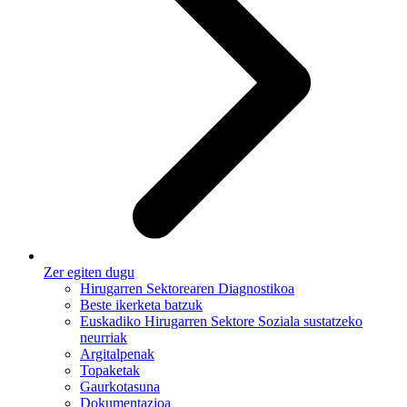
Zer egiten dugu
Hirugarren Sektorearen Diagnostikoa
Beste ikerketa batzuk
Euskadiko Hirugarren Sektore Soziala sustatzeko
neurriak
Argitalpenak
Topaketak
Gaurkotasuna
Dokumentazioa