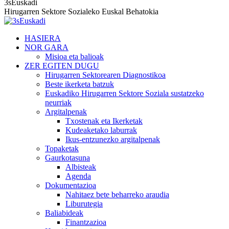
3sEuskadi
Hirugarren Sektore Sozialeko Euskal Behatokia
HASIERA
NOR GARA
Misioa eta balioak
ZER EGITEN DUGU
Hirugarren Sektorearen Diagnostikoa
Beste ikerketa batzuk
Euskadiko Hirugarren Sektore Soziala sustatzeko
neurriak
Argitalpenak
Txostenak eta Ikerketak
Kudeaketako laburrak
Ikus-entzunezko argitalpenak
Topaketak
Gaurkotasuna
Albisteak
Agenda
Dokumentazioa
Nahitaez bete beharreko araudia
Liburutegia
Baliabideak
Finantzazioa