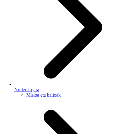
Nortzuk gara
Misioa eta balioak