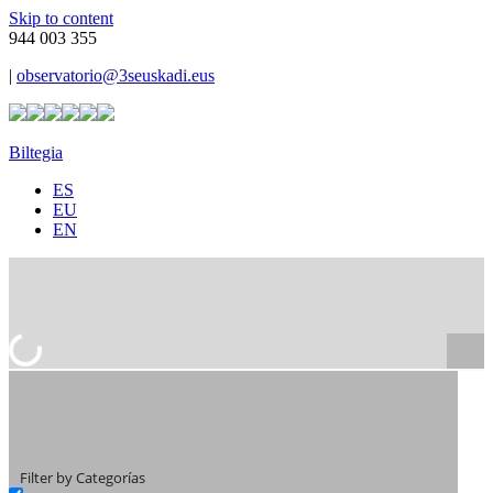
Skip to content
944 003 355
|
observatorio@3seuskadi.eus
Biltegia
ES
EU
EN
Filter by Categorías