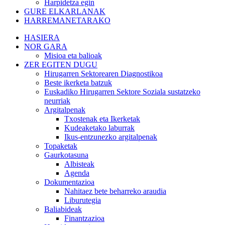
Harpidetza egin
GURE ELKARLANAK
HARREMANETARAKO
HASIERA
NOR GARA
Misioa eta balioak
ZER EGITEN DUGU
Hirugarren Sektorearen Diagnostikoa
Beste ikerketa batzuk
Euskadiko Hirugarren Sektore Soziala sustatzeko
neurriak
Argitalpenak
Txostenak eta Ikerketak
Kudeaketako laburrak
Ikus-entzunezko argitalpenak
Topaketak
Gaurkotasuna
Albisteak
Agenda
Dokumentazioa
Nahitaez bete beharreko araudia
Liburutegia
Baliabideak
Finantzazioa