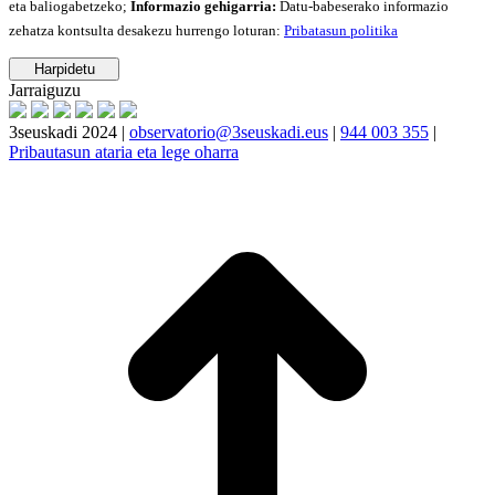
eta baliogabetzeko;
Informazio gehigarria:
Datu-babeserako informazio
zehatza kontsulta desakezu hurrengo loturan:
Pribatasun politika
Jarraiguzu
3seuskadi 2024 |
observatorio@3seuskadi.eus
|
944 003 355
|
Pribautasun ataria eta lege oharra