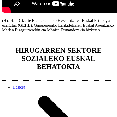
(H)abian, Gizarte Eraldaketarako Hezkuntzaren Euskal Estrategia
ezagutuz (GEHE). Garapenerako Lankidetzaren Euskal Agentziako
Marlen Eizaguirrerekin eta Mónica Fernándezekin hizketan.
HIRUGARREN SEKTORE
SOZIALEKO EUSKAL
BEHATOKIA
Hasiera