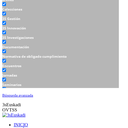
Colecciones
3S Gestión
3S Innovación
3S Investigaciones
Documentación
Normativa de obligado cumplimiento
Encuentros
Jornadas
Seminarios
Talleres
Búsqueda avanzada
3sEuskadi
OVTSS
INICIO