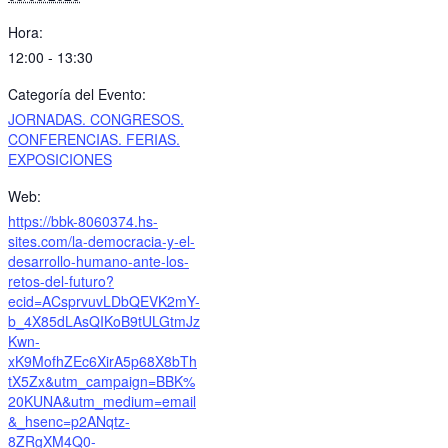
Hora:
12:00 - 13:30
Categoría del Evento:
JORNADAS. CONGRESOS.
CONFERENCIAS. FERIAS.
EXPOSICIONES
Web:
https://bbk-8060374.hs-
sites.com/la-democracia-y-el-
desarrollo-humano-ante-los-
retos-del-futuro?
ecid=ACsprvuvLDbQEVK2mY-
b_4X85dLAsQIKoB9tULGtmJz
Kwn-
xK9MofhZEc6XirA5p68X8bTh
tX5Zx&utm_campaign=BBK%
20KUNA&utm_medium=email
&_hsenc=p2ANqtz-
8ZRgXM4Q0-