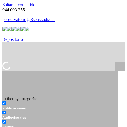
Saltar al contenido
944 003 355
|
observatorio@3seuskadi.eus
Repositorio
Filter by Categorías
Publicaciones
Audiovisuales
Breves