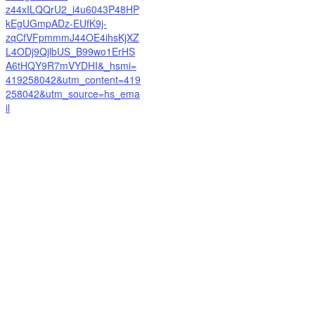
z44xILQQrU2_i4u6043P48HP
kEgUGmpADz-EUfK9j-
zqCfVFpmmmJ44OE4ihsKjXZ
L4ODj9QjlbUS_B99wo1ErHS
A6tHQY9R7mVYDHI&_hsmi=
419258042&utm_content=419
258042&utm_source=hs_ema
il