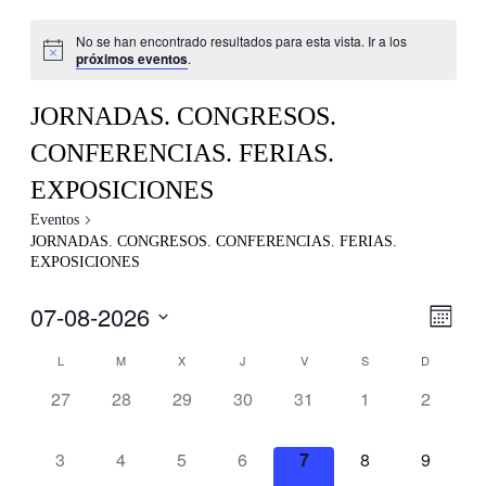
No se han encontrado resultados para esta vista. Ir a los
próximos eventos
.
JORNADAS. CONGRESOS.
CONFERENCIAS. FERIAS.
EXPOSICIONES
Eventos
JORNADAS. CONGRESOS. CONFERENCIAS. FERIAS.
EXPOSICIONES
07-08-2026
Nave
Nave
Mes
de
de
Seleccionar
vistas
Calendario
L
M
X
J
V
S
D
fecha.
vistas
de
de
0
0
0
0
0
0
0
27
28
29
30
31
1
2
Even
Eventos
eventos,
eventos,
eventos,
eventos,
eventos,
eventos,
eventos,
0
0
0
0
0
0
0
3
4
5
6
7
8
9
eventos,
eventos,
eventos,
eventos,
eventos,
eventos,
eventos,