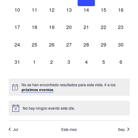
0
0
0
0
0
0
0
10
11
12
13
14
15
16
eventos,
eventos,
eventos,
eventos,
eventos,
eventos,
eventos,
0
0
0
0
0
0
0
17
18
19
20
21
22
23
eventos,
eventos,
eventos,
eventos,
eventos,
eventos,
eventos,
0
0
0
0
0
0
0
24
25
26
27
28
29
30
eventos,
eventos,
eventos,
eventos,
eventos,
eventos,
eventos,
0
0
0
0
0
0
0
31
1
2
3
4
5
6
eventos,
eventos,
eventos,
eventos,
eventos,
eventos,
eventos,
No se han encontrado resultados para esta vista. Ir a los
próximos eventos
.
No hay ningún evento este día.
Jul
Este mes
Sep