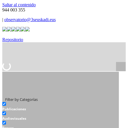
Saltar al contenido
944 003 355
|
observatorio@3seuskadi.eus
Repositorio
Filter by Categorías
Publicaciones
Audiovisuales
Breves