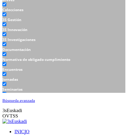
Colecciones
3S Gestión
3S Innovación
3S Investigaciones
Documentación
Normativa de obligado cumplimiento
Encuentros
Jornadas
Seminarios
Talleres
Búsqueda avanzada
3sEuskadi
OVTSS
INICIO