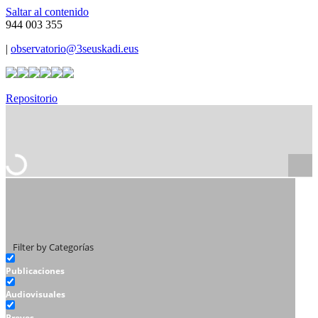
Saltar al contenido
944 003 355
|
observatorio@3seuskadi.eus
Repositorio
Filter by Categorías
Publicaciones
Audiovisuales
Breves