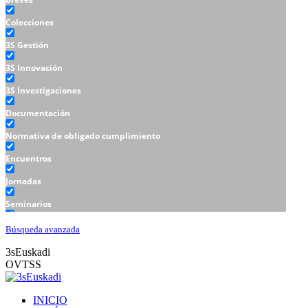
Colecciones
3S Gestión
3S Innovación
3S Investigaciones
Documentación
Normativa de obligado cumplimiento
Encuentros
Jornadas
Seminarios
Talleres
Búsqueda avanzada
3sEuskadi
OVTSS
INICIO