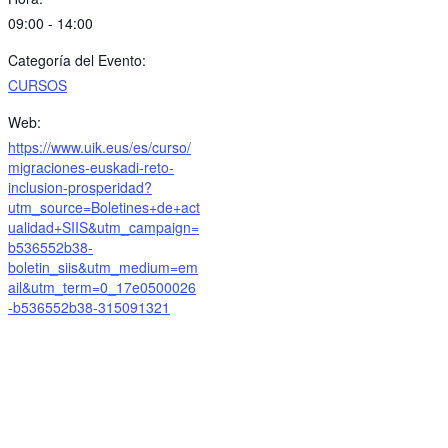
09:00 - 14:00
Categoría del Evento:
CURSOS
Web:
https://www.uik.eus/es/curso/
migraciones-euskadi-reto-
inclusion-prosperidad?
utm_source=Boletines+de+act
ualidad+SIIS&utm_campaign=
b536552b38-
boletin_siis&utm_medium=em
ail&utm_term=0_17e0500026
-b536552b38-315091321