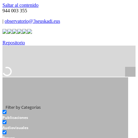
Saltar al contenido
944 003 355
|
observatorio@3seuskadi.eus
Repositorio
Filter by Categorías
Publicaciones
Audiovisuales
Breves