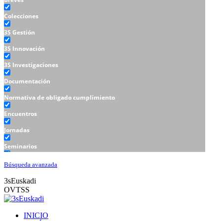
Colecciones
3S Gestión
3S Innovación
3S Investigaciones
Documentación
Normativa de obligado cumplimiento
Encuentros
Jornadas
Seminarios
Talleres
Búsqueda avanzada
3sEuskadi
OVTSS
INICIO