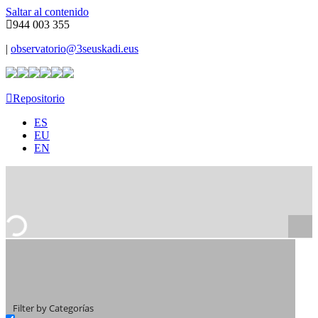
Saltar al contenido
944 003 355
|
observatorio@3seuskadi.eus
Repositorio
ES
EU
EN
Filter by Categorías