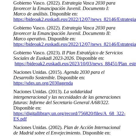
Gobierno Vasco. (2022).
Estrategia Vasca 2030 para
favorecer la Emancipación Juvenil. Documento I:
Marco de análisis
. Disponible en:
https://bideoak2.euskadi.eus/2022/12/07/news_82146/Estrate
Gobierno Vasco. (2022).
Estrategia Vasca 2030 para
favorecer la Emancipación Juvenil. Documento II:
Marco operativo
. Disponible en:
https://bideoak2.euskadi.eus/2022/12/07/news_82146/Estrate
Gobierno Vasco. (2023).
II Plan Estratégico de Servicios
Sociales de Euskadi 2023-2026
. Disponible en:
https://bideoak2.euskadi.eus/2023/10/03/news_88451/Plan_es
Naciones Unidas. (2015).
Agenda 2030 para el
Desarrollo Sostenible
. Disponible en:
https://sdgs.un.org/2030agenda
Naciones Unidas. (2013).
La solidaridad
intergeneracional y las necesidades de las generaciones
futuras: Informe del Secretario General A/68/322
.
Disponible en:
https://digitallibrary.un.org/record/756820/files/A_68_322-
ES.pdf
Naciones Unidas. (2002).
Plan de Acción Internacional
de Madrid sobre el Envejecimiento
. Disponible en: