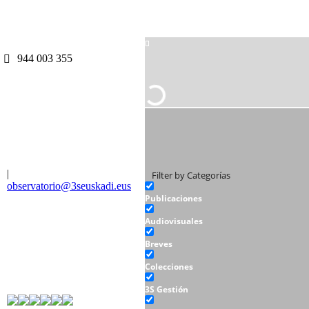
944 003 355
|
Filter by Categorías
observatorio@3seuskadi.eus
Publicaciones
Audiovisuales
Breves
Colecciones
3S Gestión