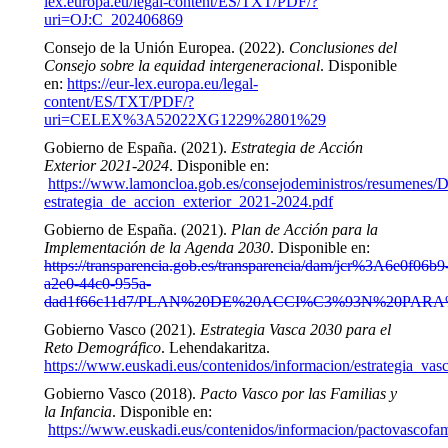
lex.europa.eu/legal-content/ES/TXT/PDF/?
uri=OJ:C_202406869
Consejo de la Unión Europea. (2022).
Conclusiones del
Consejo sobre la equidad intergeneracional
. Disponible
en:
https://eur-lex.europa.eu/legal-
content/ES/TXT/PDF/?
uri=CELEX%3A52022XG1229%2801%29
Gobierno de España. (2021).
Estrategia de Acción
Exterior 2021-2024
. Disponible en:
https://www.lamoncloa.gob.es/consejodeministros/resumenes
estrategia_de_accion_exterior_2021-2024.pdf
Gobierno de España. (2021).
Plan de Acción para la
Implementación de la Agenda 2030
. Disponible en:
https://transparencia.gob.es/transparencia/dam/jcr%3A6e0f06b9
a2e0-44c0-955a-
dad1f66c11d7/PLAN%20DE%20ACCI%C3%93N%20PA
Gobierno Vasco (2021).
Estrategia Vasca 2030 para el
Reto Demográfico
. Lehendakaritza.
https://www.euskadi.eus/contenidos/informacion/estrategia_v
Gobierno Vasco (2018).
Pacto Vasco por las Familias y
la Infancia
. Disponible en:
https://www.euskadi.eus/contenidos/informacion/pactovascofam