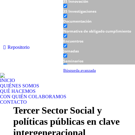
3S Innovación
3S Investigaciones
Documentación
Normativa de obligado cumplimiento
Encuentros
Repositorio
Jornadas
Seminarios
Talleres
Búsqueda avanzada
INICIO
QUIÉNES SOMOS
QUÉ HACEMOS
CON QUIÉN COLABORAMOS
CONTACTO
Tercer Sector Social y
políticas públicas en clave
intergeneracional