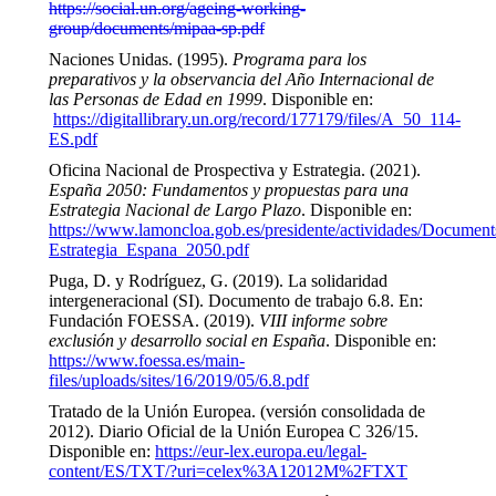
https://social.un.org/ageing-working-
group/documents/mipaa-sp.pdf
Naciones Unidas. (1995).
Programa para los
preparativos y la observancia del Año Internacional de
las Personas de Edad en 1999
. Disponible en:
https://digitallibrary.un.org/record/177179/files/A_50_114-
ES.pdf
Oficina Nacional de Prospectiva y Estrategia. (2021).
España 2050: Fundamentos y propuestas para una
Estrategia Nacional de Largo Plazo
. Disponible en:
https://www.lamoncloa.gob.es/presidente/actividades/Documen
Estrategia_Espana_2050.pdf
Puga, D. y Rodríguez, G. (2019). La solidaridad
intergeneracional (SI). Documento de trabajo 6.8. En:
Fundación FOESSA. (2019).
VIII informe sobre
exclusión y desarrollo social en España
. Disponible en:
https://www.foessa.es/main-
files/uploads/sites/16/2019/05/6.8.pdf
Tratado de la Unión Europea. (versión consolidada de
2012). Diario Oficial de la Unión Europea C 326/15.
Disponible en:
https://eur-lex.europa.eu/legal-
content/ES/TXT/?uri=celex%3A12012M%2FTXT