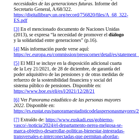
necesidades de las generaciones futuras
. Informe del
Secretario General, A/68/322.
https://digitallibrary.un.org/record/756820/files/A_68_322-
ES.pdf
[3]
En el mencionado documento de Naciones Unidas
(2013), se expresa “la necesidad de promover el
diálogo
y la solidaridad entre generaciones” (p.16).
[4]
Más información puede verse aquí:
https://ec.europa.eu/commission/presscorner/detail/es/statemen
[5]
El MEI se incluye en la disposición adicional cuarta
de la Ley 21/2021, de 28 de diciembre, de garantía del
poder adquisitivo de las pensiones y de otras medidas de
refuerzo de la sostenibilidad financiera y social del
sistema público de pensiones. Disponible en:
https://www.boe.es/eli/es/l/2021/12/28/21
[6]
Ver
Panorama estadístico de las personas mayores
2022
. Disponible en:
https://es.eustat.eus/panoramaestadisticodelaspersonasmayores/
[7]
Extraído de:
https://www.euskadi.eus/gobierno-
vasco/-/noticia/2024/el-departamento-nerea-melgosa-se-
marca-objetivo-desarrollar-politicas-bienestar-integradas-
transversales-e-interconectadas-que-permitan-abordar-