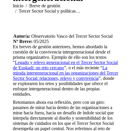
Estás aquí:
Inicio
Breve de gestión
Tercer Sector Social y políticas…
Autor/a:
Observatorio Vasco del Tercer Sector Social
Nº Breve:
05/2025
En breves de gestión anteriores, hemos abordado la
cuestión de la convivencia intergeneracional desde el
prisma organizativo. Ejemplo de ello son los textos
“
Legado y relevo generacional en el Tercer Sector Social
de Euskadi: un reto cercano
”, o el más reciente “
La
mirada intergeneracional en las organizaciones del Tercer
Sector Social: relaciones, relevo y convivencia
”, donde
se exploraron los retos y posibilidades que ofrece el
enfoque intergeneracional dentro de las propias
entidades.
Retomamos ahora esa reflexión, pero con un giro:
pasamos de mirar hacia dentro de las organizaciones a
mirar hacia fuera, hacia un desafío de índole social que
interpela directamente al diseño y sostenibilidad de los
sistemas de cuidados en los que el Tercer Sector Social
desempeña un papel central. Nos referimos al reto de