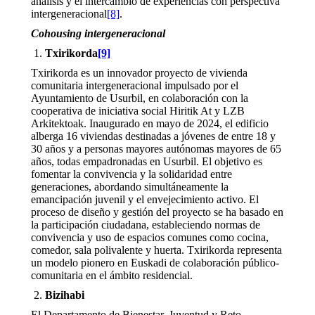
análisis y el intercambio de experiencias con perspectiva
intergeneracional
[8]
.
Cohousing intergeneracional
Txirikorda
[9]
Txirikorda es un innovador proyecto de vivienda
comunitaria intergeneracional impulsado por el
Ayuntamiento de Usurbil, en colaboración con la
cooperativa de iniciativa social Hiritik At y LZB
Arkitektoak. Inaugurado en mayo de 2024, el edificio
alberga 16 viviendas destinadas a jóvenes de entre 18 y
30 años y a personas mayores autónomas mayores de 65
años, todas empadronadas en Usurbil. El objetivo es
fomentar la convivencia y la solidaridad entre
generaciones, abordando simultáneamente la
emancipación juvenil y el envejecimiento activo. El
proceso de diseño y gestión del proyecto se ha basado en
la participación ciudadana, estableciendo normas de
convivencia y uso de espacios comunes como cocina,
comedor, sala polivalente y huerta. Txirikorda representa
un modelo pionero en Euskadi de colaboración público-
comunitaria en el ámbito residencial.
Bizihabi
El Departamento de Bienestar, Juventud y Reto