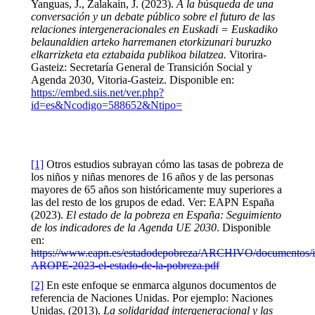
Yanguas, J., Zalakain, J. (2023).
A la búsqueda de una
conversación y un debate público sobre el futuro de las
relaciones intergeneracionales en Euskadi = Euskadiko
belaunaldien arteko harremanen etorkizunari buruzko
elkarrizketa eta eztabaida publikoa bilatzea.
Vitorira-
Gasteiz: Secretaría General de Transición Social y
Agenda 2030, Vitoria-Gasteiz. Disponible en:
https://embed.siis.net/ver.php?
id=es&Ncodigo=588652&Ntipo=
[1]
Otros estudios subrayan cómo las tasas de pobreza de
los niños y niñas menores de 16 años y de las personas
mayores de 65 años son históricamente muy superiores a
las del resto de los grupos de edad. Ver: EAPN España
(2023).
El estado de la pobreza en España: Seguimiento
de los indicadores de la Agenda UE 2030
. Disponible
en:
https://www.eapn.es/estadodepobreza/ARCHIVO/documentos/i
AROPE-2023-el-estado-de-la-pobreza.pdf
[2]
En este enfoque se enmarca algunos documentos de
referencia de Naciones Unidas. Por ejemplo: Naciones
Unidas. (2013).
La solidaridad intergeneracional y las