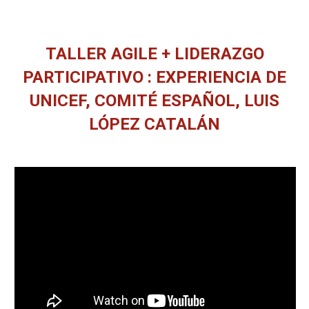
TALLER AGILE + LIDERAZGO
PARTICIPATIVO : EXPERIENCIA DE
UNICEF, COMITÉ ESPAÑOL, LUIS
LÓPEZ CATALÁN
Estás aquí: