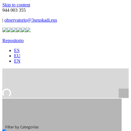
Skip to content
944 003 355
|
observatorio@3seuskadi.eus
Repositorio
ES
EU
EN
Filter by Categorías