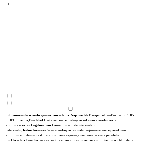
Información básica sobre protección de datos. Responsable:
El responsable es Fundación EDE-
EDE Fundazioa;
Finalidad:
Gestionar las solicitudes y consultas, así como el envío de
comunicaciones.;
Legitimación:
Consentimiento del interesado o
interesada;
Destinatarios/as:
Se cederán a los y las destinatarias que sea necesario para el buen
cumplimiento de sus solicitudes, consultas y a las que legalmente sea necesario para dicho
fin;
Derechos:
Derecho de acceso, rectificación, supresión, oposición, limitación, portabilidad y