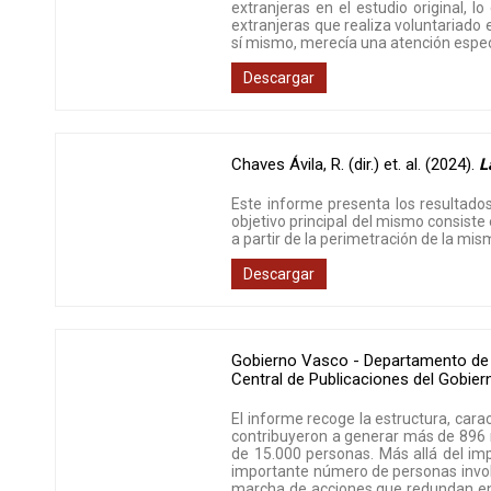
extranjeras en el estudio original, 
extranjeras que realiza voluntariado 
sí mismo, merecía una atención espec
Descargar
Chaves Ávila, R. (dir.) et. al. (2024)
.
L
Este informe presenta los resultados
objetivo principal del mismo consiste
a partir de la perimetración de la mi
Descargar
Gobierno Vasco - Departamento de 
Central de Publicaciones del Gobi
El informe recoge la estructura, cara
contribuyeron a generar más de 896 
de 15.000 personas. Más allá del im
importante número de personas involu
marcha de acciones que redundan en 