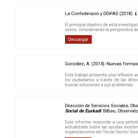
La Confederació y DDiPAS (2018)
.
L
El principal objetivo de esta investiga
sexos, considerando la perspectiva d
Descargar
González, A. (2014)
.
Nuevas formas d
Este trabajo presenta una reflexión a
los ciudadanos a través de las dife
buscar soluciones a sus problemas.
Dirección de Servicios Sociales; Ob
Social de Euskadi
.
Bilbao
,
Observato
Este informe responde a una petición
actualizada sobre las ayudas existent
organizaciones del Tercer Sector Soci