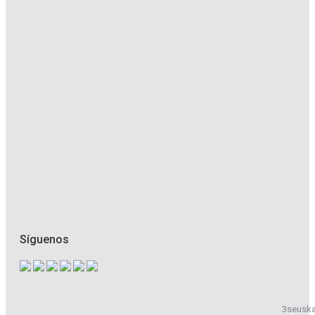
Síguenos
3seuska