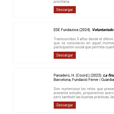
prioritaria.
Descargar
EDE Fundazioa (2024)
.
Voluntariado
Transcurridos 5 años desde el último 
que se conocieron en aquel momento
participación social que permita cuant
Descargar
Panadero, H. (Coord.) (2023)
.
La fin
Barcelona
,
Fundació Ferrer i Guàrdi
Son numerosos los retos que presen
presente estudio, proponemos acerca
pero también las buenas prácticas, la
Descargar