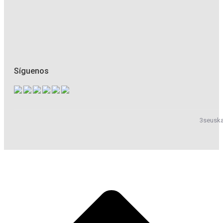
Síguenos
3seuska