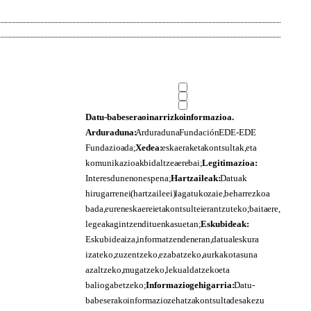
Datu-babesera oinarrizko informazioa.
Arduraduna:
Arduraduna Fundación EDE-EDE
Fundazioa da;
Xedea:
eskaerak eta kontsultak, eta
komunikazioak bidaltzea ere bai;
Legitimazioa:
Interesdunen onespena;
Hartzaileak:
Datuak
hirugarrenei (hartzaileei) lagatuko zaie, beharrezkoa
bada, euren eskaerei eta kontsultei erantzuteko; baita ere,
legeak agintzen dituen kasuetan;
Eskubideak:
Eskubidea iza, informatzen den eran, datual eskura
izateko, zuzentzeko, ezabatzeko, aurkakotasuna
azaltzeko, mugatzeko, lekualdatzeko eta
baliogabetzeko;
Informazio gehigarria:
Datu-
babeserako informazio zehatza kontsulta desakezu