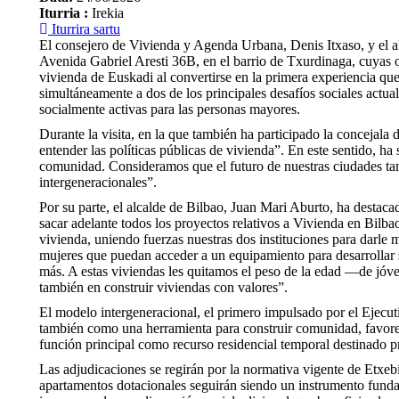
Iturria :
Irekia
Iturrira sartu
El consejero de Vivienda y Agenda Urbana, Denis Itxaso, y el a
Avenida Gabriel Aresti 36B, en el barrio de Txurdinaga, cuyas o
vivienda de Euskadi al convertirse en la primera experiencia q
simultáneamente a dos de los principales desafíos sociales actual
socialmente activas para las personas mayores.
Durante la visita, en la que también ha participado la concejal
entender las políticas públicas de vivienda”. En este sentido, ha
comunidad. Consideramos que el futuro de nuestras ciudades tam
intergeneracionales”.
Por su parte, el alcalde de Bilbao, Juan Mari Aburto, ha destaca
sacar adelante todos los proyectos relativos a Vivienda en Bilb
vivienda, uniendo fuerzas nuestras dos instituciones para darl
mujeres que puedan acceder a un equipamiento para desarrollar 
más. A estas viviendas les quitamos el peso de la edad —de jó
también en construir viviendas con valores”.
El modelo intergeneracional, el primero impulsado por el Ejecuti
también como una herramienta para construir comunidad, favorec
función principal como recurso residencial temporal destinado p
Las adjudicaciones se regirán por la normativa vigente de Etxe
apartamentos dotacionales seguirán siendo un instrumento fundam