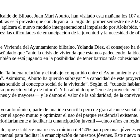
lcalde de Bilbao, Juan Mari Aburto, han visitado esta mañana los 107 
bras está previsto que concluyan a lo largo del primer semestre de 2027
ue aplicará el nuevo modelo intergeneracional impulsado por Alokabide,
es: las dificultades de emancipación de la juventud y la necesidad de of
a de Vivienda del Ayuntamiento bilbaíno, Yolanda Díez, el consejero ha
 señalado que “ante la crisis de vivienda que estamos padeciendo, la ide
bién se está jugando en la posibilidad de tener barrios más cohesiona
do “la buena relación y el trabajo compartido entre el Ayuntamiento y e
ao”. Asimismo, Aburto ha querido subrayar “la capacidad de este proyect
e más sentido al concepto social de la vivienda”. Según él, “cuando ha
su proyecto vital y de futuro”. Y ha añadido que “en este proyecto en
venes y de mayores— y le damos el valor de la solidaridad, de la conv
vo autonómico, parte de una idea sencilla pero de gran alcance social: 
er el apoyo mutuo y optimizar el uso del parque residencial existente.
rioritariamente a facilitar la emancipación juvenil —cinco años en régi
bide, que establece una reserva mínima del 50% para personas jóvenes e
ental para facilitar la emancipación de nuestros jóvenes. Este nuevo m