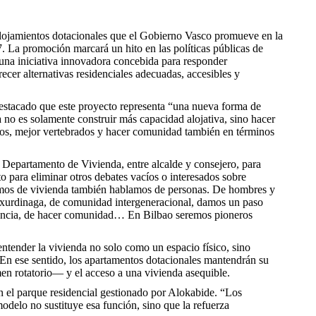
alojamientos dotacionales que el Gobierno Vasco promueve en la
. La promoción marcará un hito en las políticas públicas de
 una iniciativa innovadora concebida para responder
recer alternativas residenciales adecuadas, accesibles y
 destacado que este proyecto representa “una nueva forma de
a no es solamente construir más capacidad alojativa, sino hacer
dos, mejor vertebrados y hacer comunidad también en términos
l Departamento de Vivienda, entre alcalde y consejero, para
o para eliminar otros debates vacíos o interesados sobre
blamos de vivienda también hablamos de personas. De hombres y
 Txurdinaga, de comunidad intergeneracional, damos un paso
ivencia, de hacer comunidad… En Bilbao seremos pioneros
entender la vivienda no solo como un espacio físico, sino
 En ese sentido, los apartamentos dotacionales mantendrán su
men rotatorio— y el acceso a una vivienda asequible.
n el parque residencial gestionado por Alokabide. “Los
odelo no sustituye esa función, sino que la refuerza