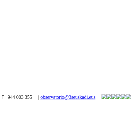
944 003 355
|
observatorio@3seuskadi.eus