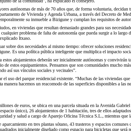
njunto de la comunidad”, ha explicado el consejero.
yores autónomas de más de 70 años que, de forma voluntaria, decidan tr
epartamento de Vivienda y Agenda Urbana, a través del Decreto de Medid
emporalmente su inmueble a Bizigune y cumplan los requisitos de auton
udos, en viviendas que resultan demasiado grandes para sus necesidades
ualquier problema de falta de autonomía que pueda surgir a lo largo de
 explicado Itxaso.
tuar sobre dos necesidades al mismo tiempo: ofrecer soluciones residenc
igune. Es una política pública inteligente que multiplica el impacto soci
 estos alojamientos deberán ser inicialmente autónomas y convivirán 
ario de estos equipamientos. Pensamos que son comunidades mucho más i
do así sus vínculos sociales y vecinales”.
ar el uso del parque residencial existente. “Muchas de las viviendas qu
ta manera hacemos un reacomodo de las superficies disponibles a las n
llones de euros, se ubica en una parcela situada en la Avenida Gabriel
 (espacio único), 26 alojamientos de 1 habitación, tres de ellos adaptad
eguridad y salud a cargo de Aparejo Oficina Técnica S.L., mientras qu
 aparcamiento en tres plantas sótano, 43 trasteros y espacios comunes c
cuadrados inicialmente diseñado como espacio para bicicletas que será 