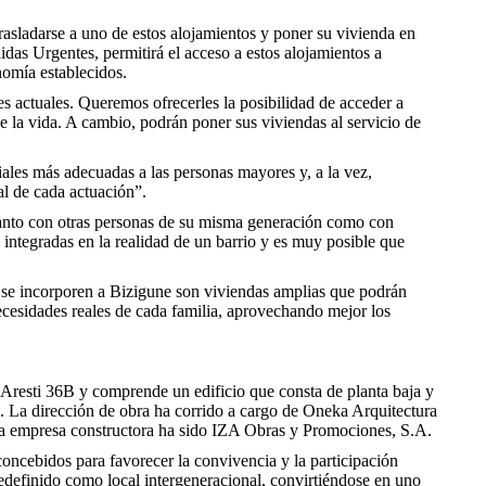
asladarse a uno de estos alojamientos y poner su vivienda en
as Urgentes, permitirá el acceso a estos alojamientos a
omía establecidos.
 actuales. Queremos ofrecerles la posibilidad de acceder a
 la vida. A cambio, podrán poner sus viviendas al servicio de
iales más adecuadas a las personas mayores y, a la vez,
al de cada actuación”.
tanto con otras personas de su misma generación como con
ntegradas en la realidad de un barrio y es muy posible que
e se incorporen a Bizigune son viviendas amplias que podrán
ecesidades reales de cada familia, aprovechando mejor los
 Aresti 36B y comprende un edificio que consta de planta baja y
os. La dirección de obra ha corrido a cargo de Oneka Arquitectura
e la empresa constructora ha sido IZA Obras y Promociones, S.A.
oncebidos para favorecer la convivencia y la participación
redefinido como local intergeneracional, convirtiéndose en uno