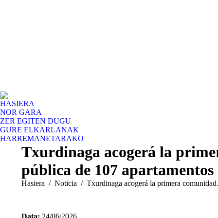
HASIERA
NOR GARA
ZER EGITEN DUGU
GURE ELKARLANAK
HARREMANETARAKO
Txurdinaga acogerá la prime
pública de 107 apartamentos 
You are here:
Hasiera
Noticia
Txurdinaga acogerá la primera comunida
Data:
24/06/2026