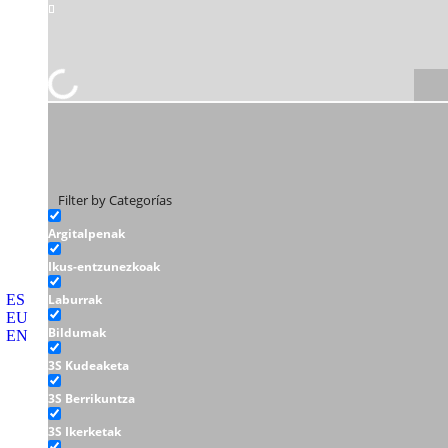
Filter by Categorías
Argitalpenak
Ikus-entzunezkoak
ES
Laburrak
EU
Bildumak
EN
3S Kudeaketa
3S Berrikuntza
3S Ikerketak