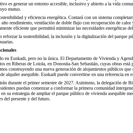
tivo es generar un entorno accesible, inclusivo y abierto a la vida comu
apoyo mutuo.
ostenibilidad y eficiencia energética. Contará con un sistema completam
alto rendimiento, ventilación de doble flujo con recuperación de calor 
ente eficiente que permitirá minimizar las necesidades energéticas del 
eforzar la sostenibilidad, la inclusión y la digitalización del parque p
suarias.
cionales
elo en Euskadi, pero no la única. El Departamento de Vivienda y Agend
istos en Riberas de Loiola, en Donostia-San Sebastián, cuyas obras está 
amos construyendo una nueva generación de alojamientos públicos que 
de alquiler asequible. Euskadi puede convertirse en una referencia en es
irán durante el primer semestre de 2027. Asimismo, la delegación de Bi
 residentes puedan comenzar a conformar la primera comunidad intergen
en su estrategia de ampliar el parque público de vivienda asequible m
s del presente y del futuro.