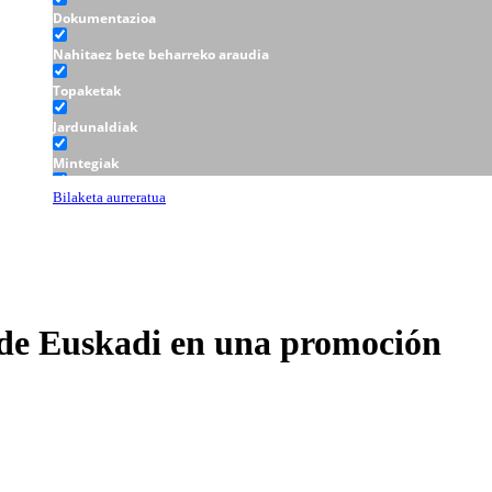
Dokumentazioa
Nahitaez bete beharreko araudia
Topaketak
Jardunaldiak
Mintegiak
Tailerrak
Bilaketa aurreratua
 de Euskadi en una promoción