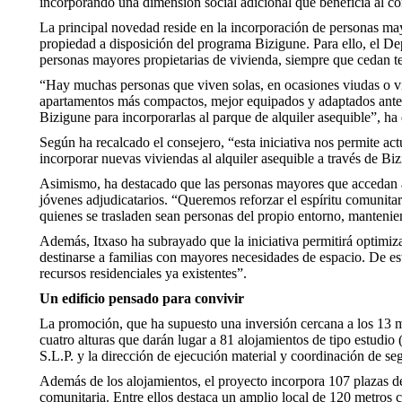
incorporando una dimensión social adicional que beneficia al co
La principal novedad reside en la incorporación de personas ma
propiedad a disposición del programa Bizigune. Para ello, el D
personas mayores propietarias de vivienda, siempre que cedan t
“Hay muchas personas que viven solas, en ocasiones viudas o vi
apartamentos más compactos, mejor equipados y adaptados ante c
Bizigune para incorporarlas al parque de alquiler asequible”, ha
Según ha recalcado el consejero, “esta iniciativa nos permite ac
incorporar nuevas viviendas al alquiler asequible a través de Biz
Asimismo, ha destacado que las personas mayores que accedan a
jóvenes adjudicatarios. “Queremos reforzar el espíritu comunit
quienes se trasladen sean personas del propio entorno, mantenien
Además, Itxaso ha subrayado que la iniciativa permitirá optimiz
destinarse a familias con mayores necesidades de espacio. De es
recursos residenciales ya existentes”.
Un edificio pensado para convivir
La promoción, que ha supuesto una inversión cercana a los 13 mi
cuatro alturas que darán lugar a 81 alojamientos de tipo estudio
S.L.P. y la dirección de ejecución material y coordinación de s
Además de los alojamientos, el proyecto incorpora 107 plazas de
comunitaria. Entre ellos destaca un amplio local de 120 metros 