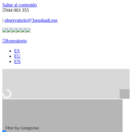
Saltar al contenido
944 003 355
|
observatorio@3seuskadi.eus
Repositorio
ES
EU
EN
Filter by Categorías