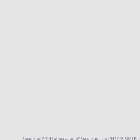
3seuskadi 2024 |
observatorio@3seuskadi.eus
|
944 003 355
|
Pol