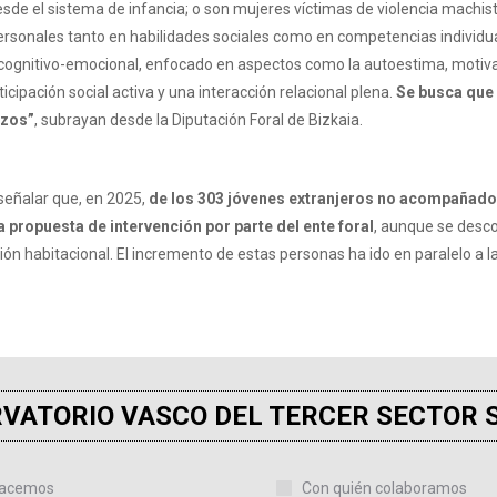
desde el sistema de infancia; o son mujeres víctimas de violencia machis
ersonales tanto en habilidades sociales como en competencias individual
ial cognitivo-emocional, enfocado en aspectos como la autoestima, motiv
icipación social activa y una interacción relacional plena.
Se busca que 
azos”
, subrayan desde la Diputación Foral de Bizkaia.
 señalar que, en 2025,
de los 303 jóvenes extranjeros no acompañado
 propuesta de intervención por parte del ente foral
, aunque se desco
ción habitacional. El incremento de estas personas ha ido en paralelo 
VATORIO VASCO DEL TERCER SECTOR 
acemos
Con quién colaboramos