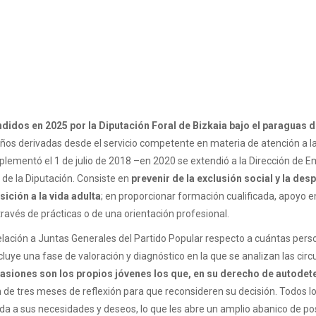
endidos en 2025 por la Diputación Foral de Bizkaia bajo el paraguas
s derivadas desde el servicio competente en materia de atención a la i
mplementó el 1 de julio de 2018 –en 2020 se extendió a la Dirección d
 de la Diputación. Consiste en
prevenir de la exclusión social y la des
sición a la vida adulta
; en proporcionar formación cualificada, apoyo e
ravés de prácticas o de una orientación profesional.
rpelación a Juntas Generales del Partido Popular respecto a cuántas pe
cluye una fase de valoración y diagnóstico en la que se analizan las cir
asiones son los propios jóvenes los que, en su derecho de autodet
en de tres meses de reflexión para que reconsideren su decisión. Todos l
a a sus necesidades y deseos, lo que les abre un amplio abanico de po