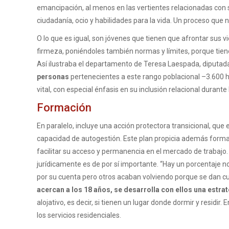
emancipación, al menos en las vertientes relacionadas con s
ciudadanía, ocio y habilidades para la vida. Un proceso que n
O lo que es igual, son jóvenes que tienen que afrontar sus v
firmeza, poniéndoles también normas y límites, porque tien
Así ilustraba el departamento de Teresa Laespada, diputada
personas
pertenecientes a este rango poblacional –3.600 ha
vital, con especial énfasis en su inclusión relacional durante l
Formación
En paralelo, incluye una acción protectora transicional, qu
capacidad de autogestión. Este plan propicia además forma
facilitar su acceso y permanencia en el mercado de trabajo.
jurídicamente es de por sí importante. “Hay un porcentaje 
por su cuenta pero otros acaban volviendo porque se dan cue
acercan a los 18 años, se desarrolla con ellos una estrat
alojativo, es decir, si tienen un lugar donde dormir y resid
los servicios residenciales.