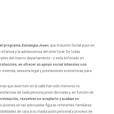
 del programa
Estrategia Joven
, que Inclusión Social puso en
nfancia y la adolescencia del ente foral. De todas
e Empleo del mismo departamento– y está enfocado en
protección; en ofrecer un apoyo social intensivo con
n vivienda, asesoría legal y prestaciones económicas para
rsonas que duermen en la calle han sido menores no
cunstancias de cada persona joven derivada y, en función de
erminación, resuelven no aceptarlo y acaban no
os jóvenes sin las adecuadas figuras referentes familiares
sibilidades de cara a su maduración personal y proceso de