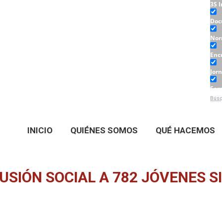
3S 
Doc
Nor
Enc
Jor
Sem
Búsq
Tall
INICIO
QUIÉNES SOMOS
QUÉ HACEMOS
USIÓN SOCIAL A 782 JÓVENES SI