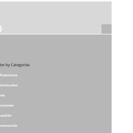
lter by Categorías
licaciones
iovisuales
ves
ecciones
Gestión
Innovación