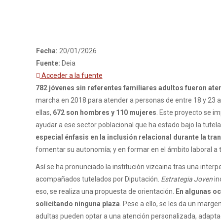
Fecha:
20/01/2026
Fuente:
Deia
Acceder a la fuente
782 jóvenes sin referentes familiares adultos fueron at
marcha en 2018 para atender a personas de entre 18 y 23 año
ellas,
672 son hombres y 110 mujeres
. Este proyecto se i
ayudar a ese sector poblacional que ha estado bajo la tutela
especial énfasis en la inclusión relacional durante la tran
fomentar su autonomía; y en formar en el ámbito laboral a t
Así se ha pronunciado la institución vizcaina tras una inte
acompañados tutelados por Diputación.
Estrategia Joven
in
eso, se realiza una propuesta de orientación.
En algunas oc
solicitando ninguna plaza
. Pese a ello, se les da un marg
adultas pueden optar a una atención personalizada, adaptad