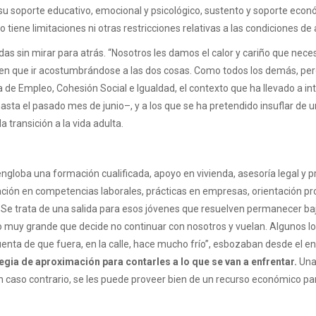
u soporte educativo, emocional y psicológico, sustento y soporte económi
o tiene limitaciones ni otras restricciones relativas a las condiciones d
idas sin mirar para atrás. “Nosotros les damos el calor y cariño que ne
en que ir acostumbrándose a las dos cosas. Como todos los demás, pero 
 de Empleo, Cohesión Social e Igualdad, el contexto que ha llevado a in
sta el pasado mes de junio–, y a los que se ha pretendido insuflar de un
a transición a la vida adulta.
e engloba una formación cualificada, apoyo en vivienda, asesoría legal 
ción en competencias laborales, prácticas en empresas, orientación 
 Se trata de una salida para esos jóvenes que resuelven permanecer bajo
no muy grande que decide no continuar con nosotros y vuelan. Algunos l
nta de que fuera, en la calle, hace mucho frío”, esbozaban desde el en
egia de aproximación para contarles a lo que se van a enfrentar.
Una 
ir. En caso contrario, se les puede proveer bien de un recurso económico 