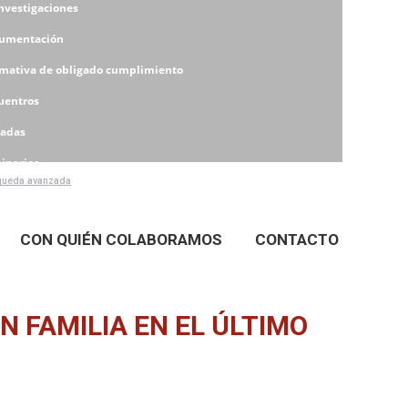
Investigaciones
umentación
mativa de obligado cumplimiento
uentros
nadas
inarios
ueda avanzada
eres
CON QUIÉN COLABORAMOS
CONTACTO
N FAMILIA EN EL ÚLTIMO