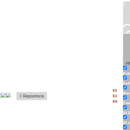
Fi
Pub
Aud
ES
Bre
Repositorio
EU
EN
Col
3S 
3S 