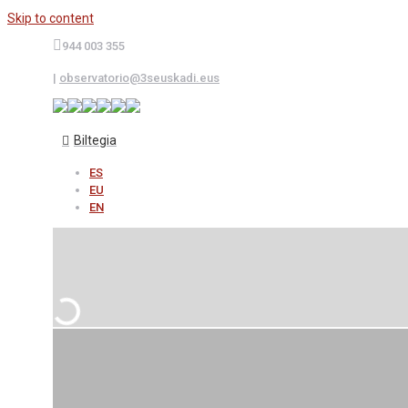
Skip to content
944 003 355
|
observatorio@3seuskadi.eus
Biltegia
ES
EU
EN