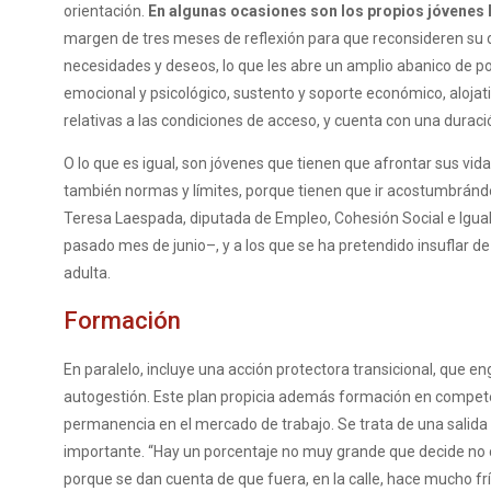
orientación.
En algunas ocasiones son los propios jóvenes 
margen de tres meses de reflexión para que reconsideren su d
necesidades y deseos, lo que les abre un amplio abanico de p
emocional y psicológico, sustento y soporte económico, alojativ
relativas a las condiciones de acceso, y cuenta con una duració
O lo que es igual, son jóvenes que tienen que afrontar sus vid
también normas y límites, porque tienen que ir acostumbrándo
Teresa Laespada, diputada de Empleo, Cohesión Social e Iguald
pasado mes de junio–, y a los que se ha pretendido insuflar de u
adulta.
Formación
En paralelo, incluye una acción protectora transicional, que 
autogestión. Este plan propicia además formación en competen
permanencia en el mercado de trabajo. Se trata de una salida 
importante. “Hay un porcentaje no muy grande que decide no c
porque se dan cuenta de que fuera, en la calle, hace mucho fr