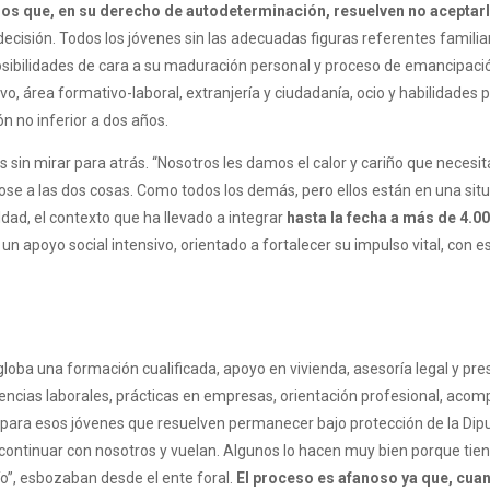
los que, en su derecho de autodeterminación, resuelven no aceptarl
ecisión. Todos los jóvenes sin las adecuadas figuras referentes famili
osibilidades de cara a su maduración personal y proceso de emancipació
o, área formativo-laboral, extranjería y ciudadanía, ocio y habilidades p
n no inferior a dos años.
as sin mirar para atrás. “Nosotros les damos el calor y cariño que nece
se a las dos cosas. Como todos los demás, pero ellos están en una situ
ad, el contexto que ha llevado a integrar
hasta la fecha a más de 4.
n apoyo social intensivo, orientado a fortalecer su impulso vital, con esp
engloba una formación cualificada, apoyo en vivienda, asesoría legal y 
cias laborales, prácticas en empresas, orientación profesional, acomp
para esos jóvenes que resuelven permanecer bajo protección de la Diputa
ontinuar con nosotros y vuelan. Algunos lo hacen muy bien porque tien
ío”, esbozaban desde el ente foral.
El proceso es afanoso ya que, cuan