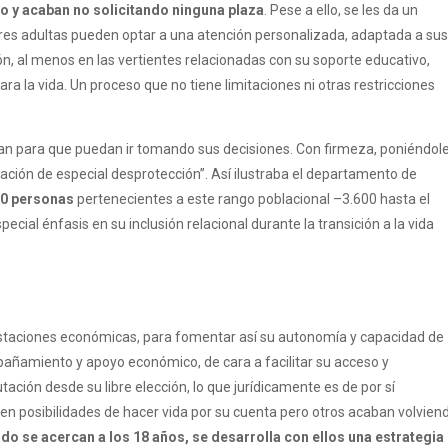
o y acaban no solicitando ninguna plaza
. Pese a ello, se les da un
ares adultas pueden optar a una atención personalizada, adaptada a sus
n, al menos en las vertientes relacionadas con su soporte educativo,
ara la vida. Un proceso que no tiene limitaciones ni otras restricciones
sitan para que puedan ir tomando sus decisiones. Con firmeza, poniéndol
ación de especial desprotección”. Así ilustraba el departamento de
000 personas
pertenecientes a este rango poblacional –3.600 hasta el
ecial énfasis en su inclusión relacional durante la transición a la vida
prestaciones económicas, para fomentar así su autonomía y capacidad de
añamiento y apoyo económico, de cara a facilitar su acceso y
ción desde su libre elección, lo que jurídicamente es de por sí
en posibilidades de hacer vida por su cuenta pero otros acaban volvien
do se acercan a los 18 años, se desarrolla con ellos una estrategia