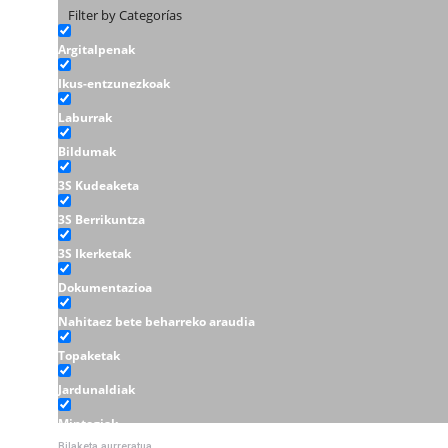
Filter by Categorías
Argitalpenak
Ikus-entzunezkoak
Laburrak
Bildumak
3S Kudeaketa
3S Berrikuntza
3S Ikerketak
Dokumentazioa
Nahitaez bete beharreko araudia
Topaketak
Jardunaldiak
Mintegiak
Bilaketa aurreratua