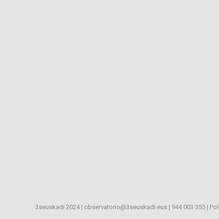
3seuskadi 2024 |
observatorio@3seuskadi.eus
|
944 003 355
|
Pol