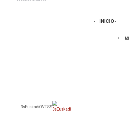
Talleres
INICIO
Mi
3sEuskadi
OVTSS