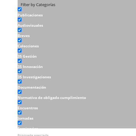
Filter by Categorías
Publicaciones
Audiovisuales
Breves
Colecciones
3S Gestión
3S Innovación
3S Investigaciones
Documentación
Normativa de obligado cumplimiento
Encuentros
Jornadas
Seminarios
Búsqueda avanzada