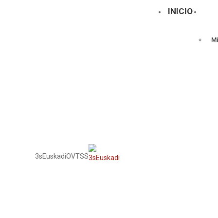
Seminarios
INICIO
Talleres
Mi
3sEuskadi
OVTSS