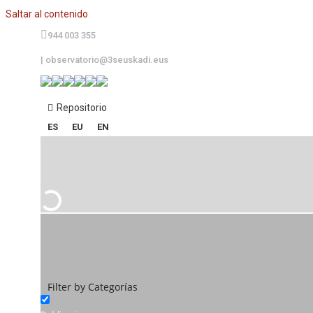
Saltar al contenido
944 003 355
|
observatorio@3seuskadi.eus
Repositorio
ES
EU
EN
Filter by Categorías