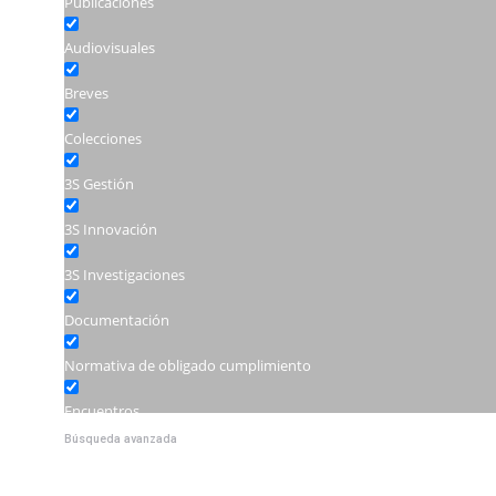
Publicaciones
Audiovisuales
Breves
Colecciones
3S Gestión
3S Innovación
3S Investigaciones
Documentación
Normativa de obligado cumplimiento
Encuentros
Búsqueda avanzada
Jornadas