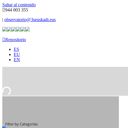
Saltar al contenido
944 003 355
|
observatorio@3seuskadi.eus
Repositorio
ES
EU
EN
Filter by Categorías