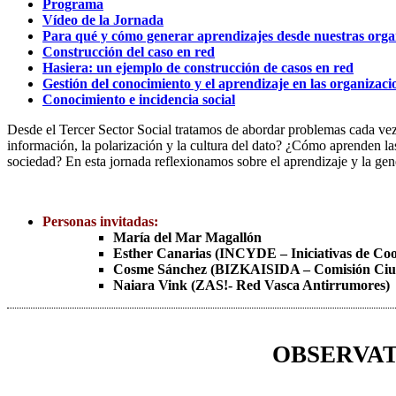
Programa
Vídeo de la Jornada
Para qué y cómo generar aprendizajes desde nuestras orga
Construcción del caso en red
Hasiera: un ejemplo de construcción de casos en red
Gestión del conocimiento y el aprendizaje en las organizaci
Conocimiento e incidencia social
Desde el Tercer Sector Social tratamos de abordar problemas cada vez
información, la polarización y la cultura del dato? ¿Cómo aprenden la
sociedad? En esta jornada reflexionamos sobre el aprendizaje y la gene
Personas invitadas:
María del Mar Magallón
Esther Canarias (INCYDE – Iniciativas de Coo
Cosme Sánchez (BIZKAISIDA – Comisión Ciud
Naiara Vink (ZAS!- Red Vasca Antirrumores)
OBSERVAT