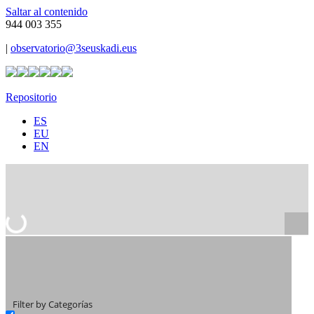
Saltar al contenido
944 003 355
|
observatorio@3seuskadi.eus
Repositorio
ES
EU
EN
Filter by Categorías