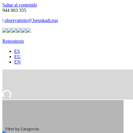
Saltar al contenido
944 003 355
|
observatorio@3seuskadi.eus
Repositorio
ES
EU
EN
Filter by Categorías