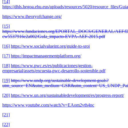
[14]
https://dhls.hegoa.ehu.eus/uploads/resources/5020/resource_files/
https://www.theoryofchange.org/
[15]
https://www.fundaciones.org/EPORTAL_DOCS/GENERAL/AEF/
cw5537916e2a002/GuIa_impacto-EVPA-AEF-2015.pdf
[16]
https://www.socialvalueint.org/guide-to-sroi
[17]
https://impactmanagementplatform.org/
[18]
https://www.pwc.es/es/publicaciones/gestion-
empresarial/assets/encuesta-pwc-desarrollo-sostenible.pdf
[19]
https://www.undp.org/sustainable-development-goals?
utm_source=EN&utm_medium=GSR&utm_content=US_UNDP_
[20]
https://www.un.org/sustainabledevelopment/es/progress-report/
https://www.youtube.com/watch?v=EAom2vth4nc
[21]
[22]