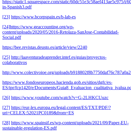
https://static1.squarespace.com/static/60dc51e3c58aef413ae5c975/
in-Spanish3.pdf
[23]
https://www.bcorpspain.es/b-lab-es
[24]
https://www.geaccounting.org/wp-
content/uploads/2020/05/2016-Retolaza-SanJose-Contabilidad-
Social.pdf
https://bee.revistas.deusto.es/article/view/2240
[25]
http://laaventuradeaprender.intef.es/guias/proyectos-
colaborativos
http://www.colectivoioe.org/uploads/b918802f8b7750daf76c787a0a
https://www.fondoseuropeos.hacienda.gob.es/sitios/dgfc/es-
ES/ipr/fcp1420/e/Documents/Guia8_Evaluacion_cualitativa_ivalua.p
[26]
https://www.youtube.com/watch?v=G-2LHKCUuzc
[27]
https://eur-lex.europa.eu/legal-content/ES/TXT/PDF/?
uri=CELEX:52021PC0189&from=ES
[28]
https://www.spainsif.es/wp-content/uploads/2021/09/Paper-EU-
sustainable-regulation-ES.pdf