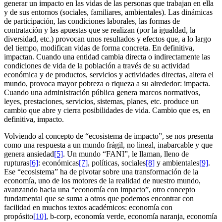
generar un impacto en las vidas de las personas que trabajan en ella
y de sus entornos (sociales, familiares, ambientales). Las dinámicas
de participación, las condiciones laborales, las formas de
contratación y las apuestas que se realizan (por la igualdad, la
diversidad, etc.) provocan unos resultados y efectos que, a lo largo
del tiempo, modifican vidas de forma concreta. En definitiva,
impactan. Cuando una entidad cambia directa o indirectamente las
condiciones de vida de la población a través de su actividad
económica y de productos, servicios y actividades directas, altera el
mundo, provoca mayor pobreza o riqueza a su alrededor: impacta.
Cuando una administración pública genera marcos normativos,
leyes, prestaciones, servicios, sistemas, planes, etc. produce un
cambio que abre y cierra posibilidades de vida. Cambio que es, en
definitiva, impacto.
Volviendo al concepto de “ecosistema de impacto”, se nos presenta
como una respuesta a un mundo frágil, no lineal, inabarcable y que
genera ansiedad
[5]
. Un mundo “FANI”, le llaman, lleno de
rupturas
[6]
: económicas
[7]
, políticas, sociales
[8]
y ambientales
[9]
.
Ese “ecosistema” ha de pivotar sobre una transformación de la
economía, uno de los motores de la realidad de nuestro mundo,
avanzando hacia una “economía con impacto”, otro concepto
fundamental que se suma a otros que podemos encontrar con
facilidad en muchos textos académicos: economía con
propósito
[10]
, b-corp, economía verde, economía naranja, economía