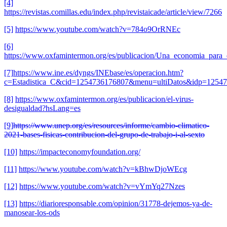
[4]
https://revistas.comillas.edu/index.php/revistaicade/article/view/7266
[5]
https://www.youtube.com/watch?v=784o9OrRNEc
[6]
https://www.oxfamintermon.org/es/publicacion/Una_economia_para_
[7]
https://www.ine.es/dyngs/INEbase/es/operacion.htm?
c=Estadistica_C&cid=1254736176807&menu=ultiDatos&idp=1254
[8]
https://www.oxfamintermon.org/es/publicacion/el-virus-
desigualdad?hsLang=es
[9]
https://www.unep.org/es/resources/informe/cambio-climatico-
2021-bases-fisicas-contribucion-del-grupo-de-trabajo-i-al-sexto
[10]
https://impacteconomyfoundation.org/
[11]
https://www.youtube.com/watch?v=kBhwDjoWEcg
[12]
https://www.youtube.com/watch?v=vYmYq27Nzes
[13]
https://diarioresponsable.com/opinion/31778-dejemos-ya-de-
manosear-los-ods