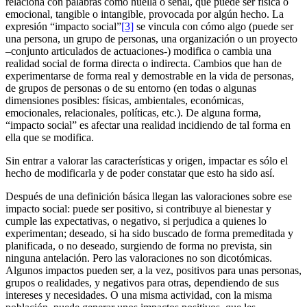
relaciona con palabras como huella o señal, que puede ser física o
emocional, tangible o intangible, provocada por algún hecho. La
expresión “impacto social”
[3]
se vincula con cómo algo (puede ser
una persona, un grupo de personas, una organización o un proyecto
–conjunto articulados de actuaciones-) modifica o cambia una
realidad social de forma directa o indirecta. Cambios que han de
experimentarse de forma real y demostrable en la vida de personas,
de grupos de personas o de su entorno (en todas o algunas
dimensiones posibles: físicas, ambientales, económicas,
emocionales, relacionales, políticas, etc.). De alguna forma,
“impacto social” es afectar una realidad incidiendo de tal forma en
ella que se modifica.
Sin entrar a valorar las características y origen, impactar es sólo el
hecho de modificarla y de poder constatar que esto ha sido así.
Después de una definición básica llegan las valoraciones sobre ese
impacto social: puede ser positivo, si contribuye al bienestar y
cumple las expectativas, o negativo, si perjudica a quienes lo
experimentan; deseado, si ha sido buscado de forma premeditada y
planificada, o no deseado, surgiendo de forma no prevista, sin
ninguna antelación. Pero las valoraciones no son dicotómicas.
Algunos impactos pueden ser, a la vez, positivos para unas personas,
grupos o realidades, y negativos para otras, dependiendo de sus
intereses y necesidades. O una misma actividad, con la misma