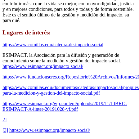
contribuir más a que la vida sea mejor, con mayor dignidad, justicia
y en mejores condiciones, para todos y todas y de forma sostenible.
Éste es el sentido último de la gestión y medición del impacto, su
para qué.
Lugares de interés:
https://www.comillas.edu/catedra-de-impacto-social
ESIMPACT, la Asociación para la difusión y generación de
conocimiento sobre la medición y gestión del impacto social.
https://www.esimpact.org/impacto-social/
https://www.fundacionseres.org/Repositorio%20Archivos/Inform
https://www.comillas.edu/documentos/catedras/impactosocial/propues
para-la-medicion-y-gestion-del-impacto-social.pdf
https://www.esimpact.org/wp-content/uploads/2019/11/LIBRO-
ESIMPACT-A4inter-20191028-vf.pdf
2]
[3]
https://www.esimpact.org/impacto-social/