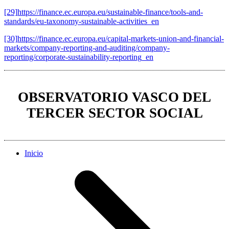
[29]
https://finance.ec.europa.eu/sustainable-finance/tools-and-
standards/eu-taxonomy-sustainable-activities_en
[30]
https://finance.ec.europa.eu/capital-markets-union-and-financial-
markets/company-reporting-and-auditing/company-
reporting/corporate-sustainability-reporting_en
OBSERVATORIO VASCO DEL
TERCER SECTOR SOCIAL
Inicio