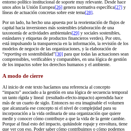
entorno político institucional de soporte muy relevante. Desde hace
unos años la Unión Europea
[26]
genera normativa específica
[27]
y
líneas de actuación concretas sobre este tema
[28]
.
Por un lado, ha hecho una apuesta por la reorientación de flujos de
capital hacia inversiones más sostenibles (elaboración de una
taxonomía de actividades ambientales
[29]
y sociales sostenibles,
estándares y etiquetas de productos financieros verdes). Por otro,
está impulsando la transparencia en la información, la revisión de los
modelos de negocio de las organizaciones, y la elaboración de
“
reporting
en sostenibilidad”
[30]
para que todas las actuaciones sean
comprensibles, verificables y comparables, en una lógica de gestión
de los impactos sobre los derechos humanos y el ambiente.
A modo de cierre
Al inicio de este texto hacíamos una referencia al concepto
“impacto” asociado a la gestión en una lógica de secuencia temporal
un tanto rígida y lineal (resultado-efecto-impacto) aprendida hace
más de un cuarto de siglo. Entonces no era imaginable el volumen
que alcanzaría ese concepto ni el nivel de complejidad para su
incorporación a la vida ordinaria de una organización que quiere
medir y conocer cómo contribuye a que la vida de la gente cambie.
Porque al final esto del impacto, quitándole ropaje y envoltura, tiene
que ver con eso. Poder saber cómo contribuimos o cómo podemos