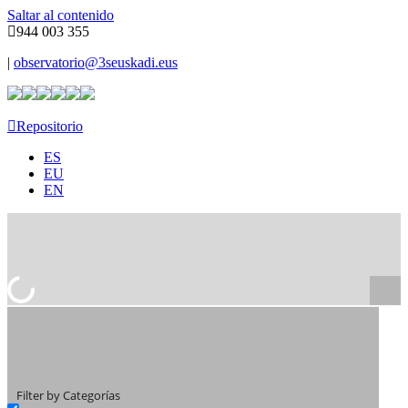
Saltar al contenido
944 003 355
|
observatorio@3seuskadi.eus
Repositorio
ES
EU
EN
Filter by Categorías