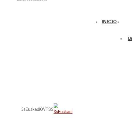
Talleres
INICIO
Mi
3sEuskadi
OVTSS