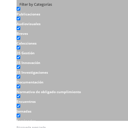
Filter by Categorías
Publicaciones
Audiovisuales
Breves
Colecciones
3S Gestión
3S Innovación
3S Investigaciones
Documentación
Normativa de obligado cumplimiento
Encuentros
Jornadas
Seminarios
Búsqueda avanzada