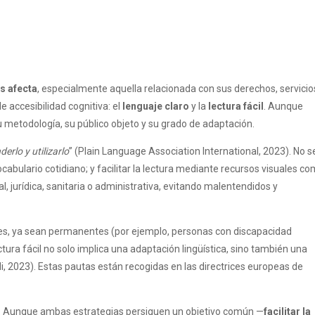
s afecta
, especialmente aquella relacionada con sus derechos, servicio
 accesibilidad cognitiva: el
lenguaje claro
y la
lectura fácil
. Aunque
u metodología, su público objeto y su grado de adaptación.
erlo y utilizarlo
” (Plain Language Association International, 2023). No s
ocabulario cotidiano; y facilitar la lectura mediante recursos visuales c
al, jurídica, sanitaria o administrativa, evitando malentendidos y
des, ya sean permanentes (por ejemplo, personas con discapacidad
ura fácil no solo implica una adaptación lingüística, sino también una
di, 2023). Estas pautas están recogidas en las directrices europeas de
. Aunque ambas estrategias persiguen un objetivo común —
facilitar la