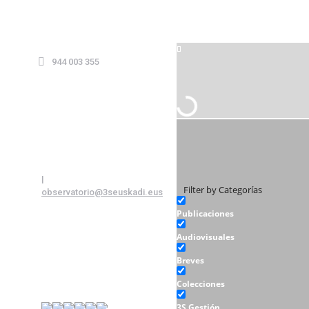
944 003 355
|
Filter by Categorías
observatorio@3seuskadi.eus
Publicaciones
Audiovisuales
Breves
Colecciones
3S Gestión