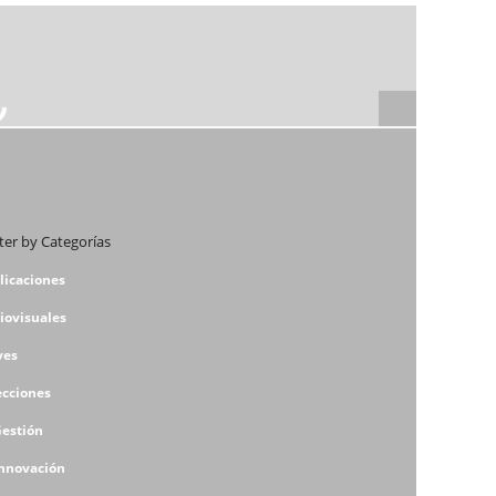
lter by Categorías
licaciones
iovisuales
ves
ecciones
Gestión
Innovación