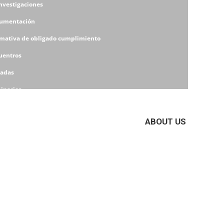
Investigaciones
umentación
mativa de obligado cumplimiento
uentros
nadas
inarios
eres
ABOUT US