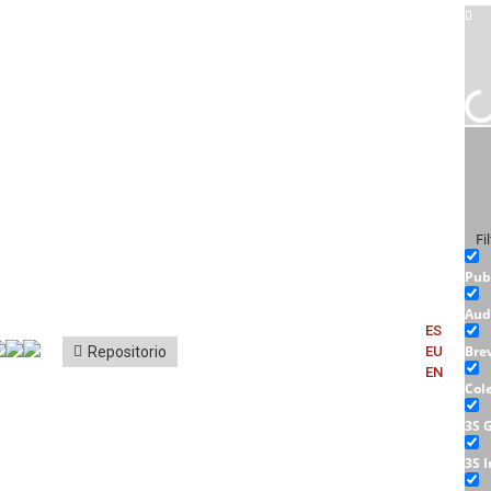
Fi
Pub
Aud
ES
Bre
Repositorio
EU
EN
Col
3S 
3S 