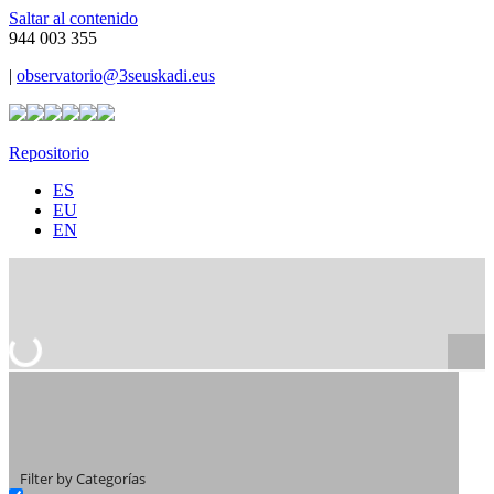
Saltar al contenido
944 003 355
|
observatorio@3seuskadi.eus
Repositorio
ES
EU
EN
Filter by Categorías