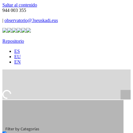
Saltar al contenido
944 003 355
|
observatorio@3seuskadi.eus
Repositorio
ES
EU
EN
Filter by Categorías