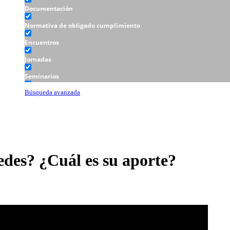
Documentación
Normativa de obligado cumplimiento
Encuentros
Jornadas
Seminarios
Talleres
Búsqueda avanzada
redes? ¿Cuál es su aporte?