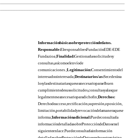
Información básica sobre protección de datos.
Responsable:
El responsable es Fundación EDE- EDE
Fundazioa;
Finalidad:
Gestionar las solicitudes y
consultas, así como el envío de
comunicaciones.;
Legitimación:
Consentimiento del
interesado o interesada;
Destinatarios/as:
Se cederán a
los y las destinatarias que sea necesario para el buen
cumplimiento de sus solicitudes, consultas y a las que
legalmente sea necesario para dicho fin;
Derechos:
Derecho de acceso, rectificación, supresión, oposición,
limitación, portabilidad y revocación de la manera que se
informa;
Información adicional:
Puede consultar la
información detallada sobre Protección de Datos en el
siguiente enlace. Puede consultar la información
detallada sobre Protección de Datos en el nuestra página