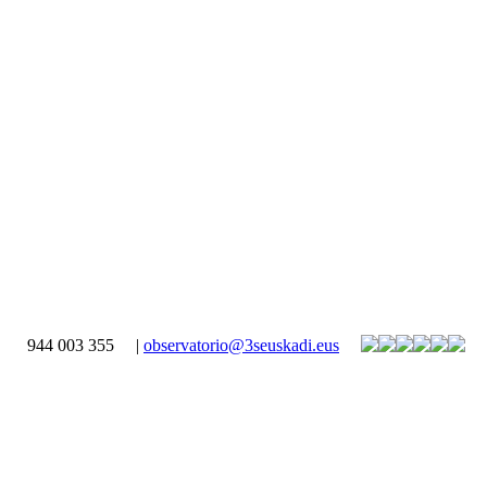
944 003 355
|
observatorio@3seuskadi.eus