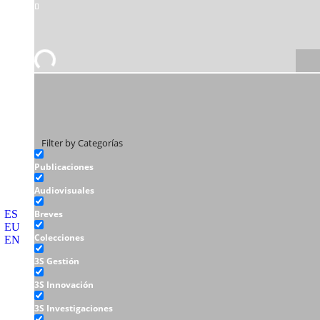
Filter by Categorías
Publicaciones
Audiovisuales
ES
Breves
EU
Colecciones
EN
3S Gestión
3S Innovación
3S Investigaciones