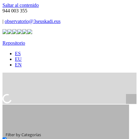
Saltar al contenido
944 003 355
|
observatorio@3seuskadi.eus
Repositorio
ES
EU
EN
Filter by Categorías