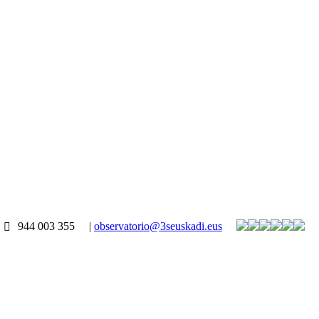
944 003 355
|
observatorio@3seuskadi.eus