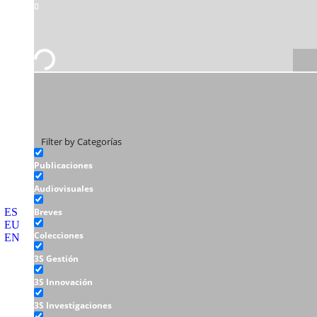
Filter by Categorías
Publicaciones
Audiovisuales
ES
Breves
EU
Colecciones
EN
3S Gestión
3S Innovación
3S Investigaciones