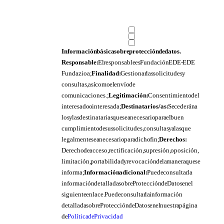
Información básica sobre protección de datos.
Responsable:
El responsable es Fundación EDE- EDE
Fundazioa;
Finalidad:
Gestionar las solicitudes y
consultas, así como el envío de
comunicaciones.;
Legitimación:
Consentimiento del
interesado o interesada;
Destinatarios/as:
Se cederán a
los y las destinatarias que sea necesario para el buen
cumplimiento de sus solicitudes, consultas y a las que
legalmente sea necesario para dicho fin;
Derechos:
Derecho de acceso, rectificación, supresión, oposición,
limitación, portabilidad y revocación de la manera que se
informa;
Información adicional:
Puede consultar la
información detallada sobre Protección de Datos en el
siguiente enlace. Puede consultar la información
detallada sobre Protección de Datos en el nuestra página
de
Política de Privacidad