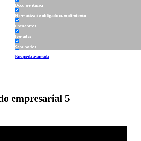
Documentación
Normativa de obligado cumplimiento
Encuentros
Jornadas
Seminarios
Talleres
Búsqueda avanzada
do empresarial 5