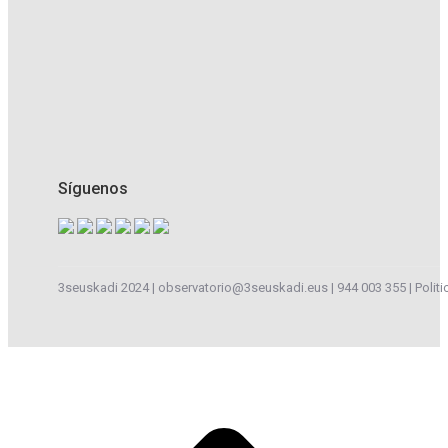
Síguenos
3seuskadi 2024 |
observatorio@3seuskadi.eus
|
944 003 355
|
Politi