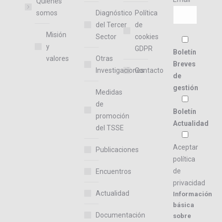
Quiénes
somos
Diagnóstico
Política
del Tercer
de
Misión
Sector
cookies
y
GDPR
Boletín
valores
Otras
Breves
Investigaciones
Contacto
de
gestión
Medidas
de
Boletín
promoción
Actualidad
del TSSE
Aceptar
Publicaciones
política
de
Encuentros
privacidad
Actualidad
Información
básica
Documentación
sobre