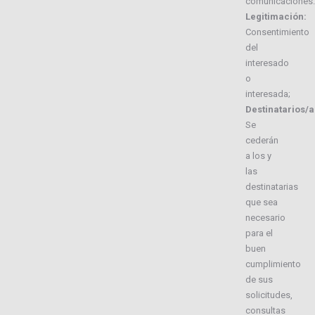
comunicaciones.
Legitimación:
Consentimiento
del
interesado
o
interesada;
Destinatarios/a
Se
cederán
a los y
las
destinatarias
que sea
necesario
para el
buen
cumplimiento
de sus
solicitudes,
consultas