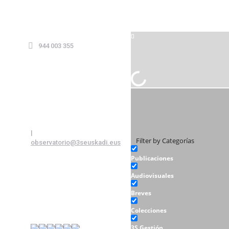
944 003 355
|
Filter by Categorías
observatorio@3seuskadi.eus
Publicaciones
Audiovisuales
Breves
Colecciones
3S Gestión