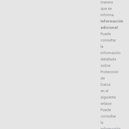
manera
que se
informa;
Información
adicional:
Puede
consultar
la
información
detallada
sobre
Protección
de
Datos
en el
siguiente
enlace.
Puede
consultar
la
información