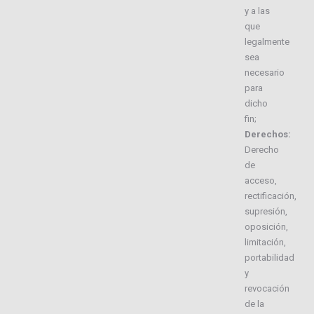
y a las
que
legalmente
sea
necesario
para
dicho
fin;
Derechos:
Derecho
de
acceso,
rectificación,
supresión,
oposición,
limitación,
portabilidad
y
revocación
de la