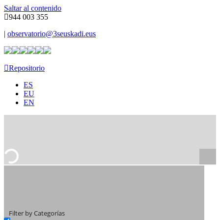
Saltar al contenido
944 003 355
|
observatorio@3seuskadi.eus
Repositorio
ES
EU
EN
Filter by Categorías