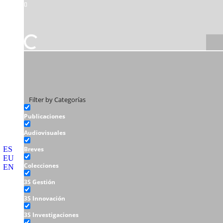
Filter by Categorías
Publicaciones
Audiovisuales
ES
Breves
EU
Colecciones
EN
3S Gestión
3S Innovación
3S Investigaciones