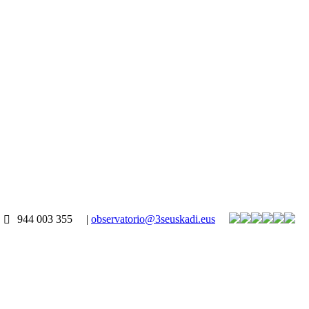
944 003 355
|
observatorio@3seuskadi.eus