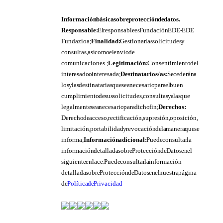
Información básica sobre protección de datos.
Responsable:
El responsable es Fundación EDE- EDE
Fundazioa;
Finalidad:
Gestionar las solicitudes y
consultas, así como el envío de
comunicaciones.;
Legitimación:
Consentimiento del
interesado o interesada;
Destinatarios/as:
Se cederán a
los y las destinatarias que sea necesario para el buen
cumplimiento de sus solicitudes, consultas y a las que
legalmente sea necesario para dicho fin;
Derechos:
Derecho de acceso, rectificación, supresión, oposición,
limitación, portabilidad y revocación de la manera que se
informa;
Información adicional:
Puede consultar la
información detallada sobre Protección de Datos en el
siguiente enlace. Puede consultar la información
detallada sobre Protección de Datos en el nuestra página
de
Política de Privacidad