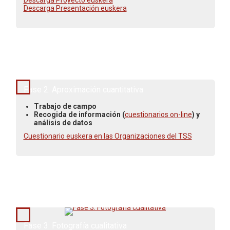
Descarga Proyecto euskera
Descarga Presentación euskera
Junio - Julio 2017
Fase 2: Aproximación cuantitativa
Trabajo de campo
Recogida de información (
cuestionarios on-line
) y
análisis de datos
Cuestionario euskera en las Organizaciones del TSS
Septiembre - Octubre 2017
Fase 3: Fotografía cualitativa