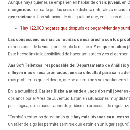
Aunque haya quienes se empeñen en hablar de
crisis juveni
l, en
C
inseguridad
marcado por las crisis de distinta naturaleza encade
generaciones.
Una situación de desigualdad que, en el caso de la
“Hay 122.000 hogares que después de pagar vivienda y sumin
Las consecuencias más conocidas de esa brecha son los proble
dimensiones de la vida; por ejemplo la del ocio.
Y es que muchos jó
Este hecho limita la posibilidad de hacer amistades y es el germen 
Ana Sofi Telletxea, responsable del Departamento de Análisis y 
influyen más en esa cronicidad, en esa dificultad para salir ade
más problemas que el dinero, que se acumulan y se mantienen y te 
En la actualidad,
Cáritas Bizkaia atiende a unos dos mil jóvenes 
dos años por el Área de Juventud. Están en situaciones muy distin
psicológica, otras asesoramiento jurídico en procesos de regulari
“También estamos detectando que
hay más jóvenes en nuestros 
un taller de algo les permite sentirse que están en un lugar seguro”