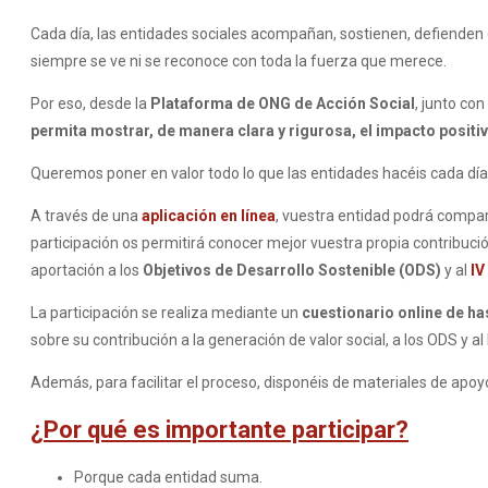
Cada día, las entidades sociales acompañan, sostienen, defienden 
siempre se ve ni se reconoce con toda la fuerza que merece.
Por eso, desde la
Plataforma de ONG de Acción Social
, junto co
permita mostrar, de manera clara y rigurosa, el impacto positi
Queremos poner en valor todo lo que las entidades hacéis cada día 
A través de una
aplicación en línea
, vuestra entidad podrá compart
participación os permitirá conocer mejor vuestra propia contribuc
aportación a los
Objetivos de Desarrollo Sostenible (ODS)
y al
IV
La participación se realiza mediante un
cuestionario online de ha
sobre su contribución a la generación de valor social, a los ODS y a
Además, para facilitar el proceso, disponéis de materiales de ap
¿Por qué es importante participar?
Porque cada entidad suma.