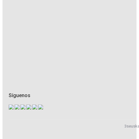
Síguenos
3seuska