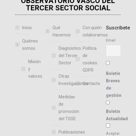
OBSERVATORIO VASCO DEL
TERCER SECTOR SOCIAL
Suscríbete
Inicio
Qué
Con quién
Hacemos
colaboramos
Email
Quiénes
somos
Diagnóstico
Política
del Tercer
de
Misión
Sector
cookies
y
GDPR
Boletín
valores
Otras
Breves
Investigaciones
Contacto
de
gestión
Medidas
de
promoción
Boletín
del TSSE
Actualidad
Publicaciones
Aceptar