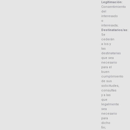
Legitimación:
Consentimiento
del
interesado
o
interesada;
Destinatarios/as:
Se
cederán
a los y
las
destinatarias
que sea
necesario
para el
buen
cumplimiento
de sus
solicitudes,
consultas
y a las
que
legalmente
sea
necesario
para
dicho
fin;