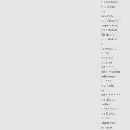
Derechos:
Derecho
de
acceso,
rectificación,
supresión,
oposición,
limitación,
portabilidad
y
revocación
de la
manera
que se
informa;
Información
adicional:
Puede
consultar
la
información
detallada
sobre
Protección
de Datos
en el
siguiente
enlace.