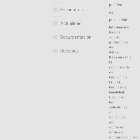
política
Encuentros
de
privacidad
Actualidad
Información
básica
Documentación
sobre
protección
de
Recursos
datos.
Responsable:
El
responsable
es
Fundación
EDE- EDE
Fundazioa;
Finalidad:
Gestionar
las
solicitudes
y
consultas,
así
como el
envío de
comunicaciones.;