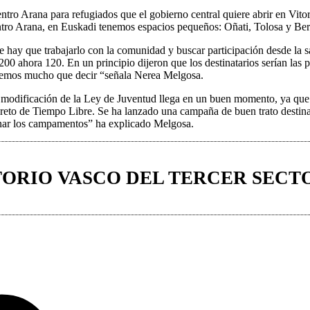
 centro Arana para refugiados que el gobierno central quiere abrir en Vi
ntro Arana, en Euskadi tenemos espacios pequeños: Oñati, Tolosa y Berr
e hay que trabajarlo con la comunidad y buscar participación desde la sa
200 ahora 120. En un principio dijeron que los destinatarios serían las
enemos mucho que decir “señala Nerea Melgosa.
a modificación de la Ley de Juventud llega en un buen momento, ya que 
eto de Tiempo Libre. Se ha lanzado una campaña de buen trato destina
ionar los campamentos” ha explicado Melgosa.
ORIO VASCO DEL TERCER SECT