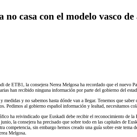
 no casa con el modelo vasco de
di de ETB1, la consejera Nerea Melgosa ha recordado que el nuevo Pac
ias han recibido ninguna información por parte del gobierno del estad
s y medidas y no sabemos hasta dónde van a llegar. Tenemos que saber c
cios. Pedimos al gobierno español información y lealtad, necesitamos c
co ha reivindicado que Euskadi debe recibir el reconocimiento de la Fr
e junio, la consejera ha precisado que sobre todo en las capitales de Eus
estra competencia, sin embargo hemos creado una guía sobre este tema de
Nerea Melgosa.