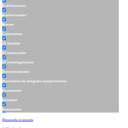
Publicaciones
Audiovisuales
Breves
Colecciones
3S Gestión
3S Innovación
3S Investigaciones
Documentación
Normativa de obligado cumplimiento
Encuentros
Jornadas
Seminarios
Talleres
Búsqueda avanzada