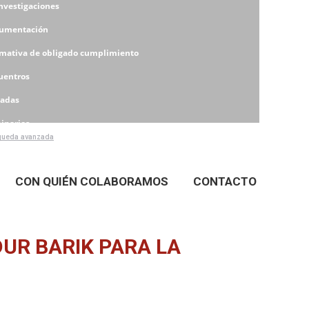
Investigaciones
umentación
mativa de obligado cumplimiento
uentros
nadas
inarios
ueda avanzada
eres
CON QUIÉN COLABORAMOS
CONTACTO
DUR BARIK PARA LA