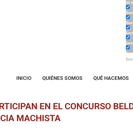
3S 
Doc
Nor
Enc
Jor
Sem
Búsq
Tall
INICIO
QUIÉNES SOMOS
QUÉ HACEMOS
RTICIPAN EN EL CONCURSO BEL
NCIA MACHISTA