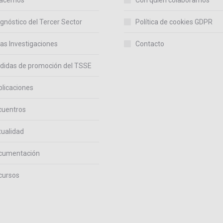
acemos
Con quién colaboramos
gnóstico del Tercer Sector
Política de cookies GDPR
as Investigaciones
Contacto
didas de promoción del TSSE
licaciones
cuentros
ualidad
cumentación
cursos