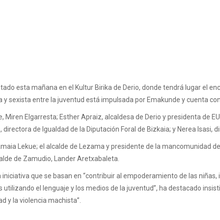
tado esta mañana en el Kultur Birika de Derio, donde tendrá lugar el en
ta y sexista entre la juventud está impulsada por Emakunde y cuenta con
, Miren Elgarresta; Esther Apraiz, alcaldesa de Derio y presidenta de E
 directora de Igualdad de la Diputación Foral de Bizkaia; y Nerea Isasi, 
aia Lekue; el alcalde de Lezama y presidente de la mancomunidad de Tx
lcalde de Zamudio, Lander Aretxabaleta.
niciativa que se basan en “contribuir al empoderamiento de las niñas, im
utilizando el lenguaje y los medios de la juventud”, ha destacado insis
d y la violencia machista”.