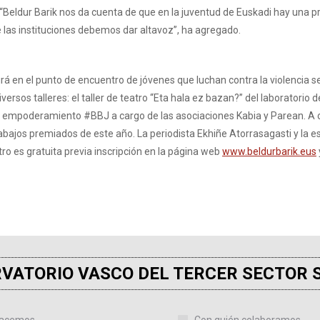
e, “Beldur Barik nos da cuenta de que en la juventud de Euskadi hay una
e las instituciones debemos dar altavoz”, ha agregado.
tirá en el punto de encuentro de jóvenes que luchan contra la violencia
versos talleres: el taller de teatro “Eta hala ez bazan?” del laboratorio 
de empoderamiento #BBJ a cargo de las asociaciones Kabia y Parean. A con
 trabajos premiados de este año. La periodista Ekhiñe Atorrasagasti y la 
ro es gratuita previa inscripción en la página web
www.beldurbarik.eus
VATORIO VASCO DEL TERCER SECTOR 