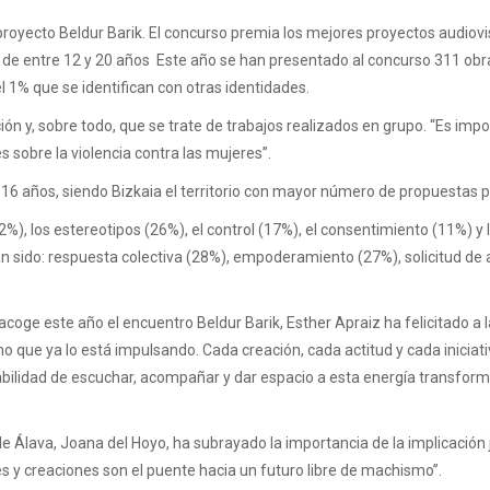
l proyecto Beldur Barik. El concurso premia los mejores proyectos audiov
 de entre 12 y 20 años Este año se han presentado al concurso 311 obras
l 1% que se identifican con otras identidades.
ón y, sobre todo, que se trate de trabajos realizados en grupo. “Es impo
s sobre la violencia contra las mujeres”.
a 16 años, siendo Bizkaia el territorio con mayor número de propuestas
%), los estereotipos (26%), el control (17%), el consentimiento (11%) y l
an sido: respuesta colectiva (28%), empoderamiento (27%), solicitud de 
acoge este año el encuentro Beldur Barik, Esther Apraiz ha felicitado a
no que ya lo está impulsando. Cada creación, cada actitud y cada iniciat
sabilidad de escuchar, acompañar y dar espacio a esta energía transfo
e Álava, Joana del Hoyo, ha subrayado la importancia de la implicación 
s y creaciones son el puente hacia un futuro libre de machismo”.