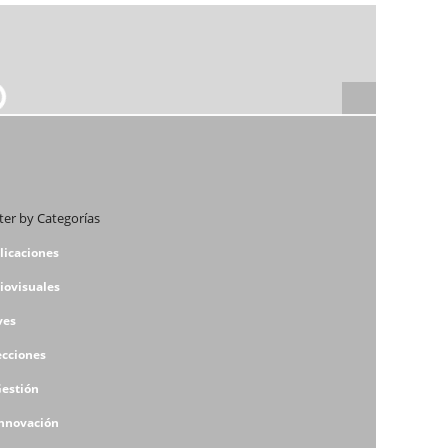
lter by Categorías
licaciones
iovisuales
ves
ecciones
Gestión
Innovación