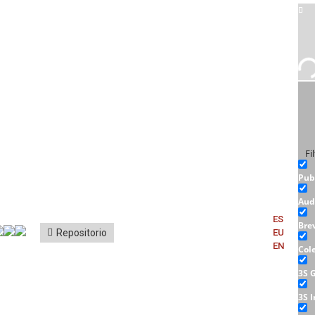
Fi
Pub
Aud
ES
Bre
Repositorio
EU
EN
Col
3S 
3S 