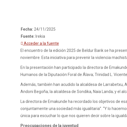
Fecha:
24/11/2025
Fuente:
Irekia
Acceder a la fuente
El encuentro de la edición 2025 de Beldur Barik se ha presen
noviembre. Esta iniciativa para prevenir la violencia machis
En la presentación han participado la directora de Emakunde
Humanos de la Diputación Foral de Álava; Trinidad L. Vicente,
Además, también han acudido la alcaldesa de Larrabetxu, Am
Andoni Begoña; la alcaldesa de Sondika, Naia Landa; y el a
La directora de Emakunde ha recordado los objetivos de esa i
conjuntamente una sociedad más igualitaria”. “Y lo hacemos 
única para escuchar lo que nos quieren decir sobre la igualda
Preocupaciones de la juventud