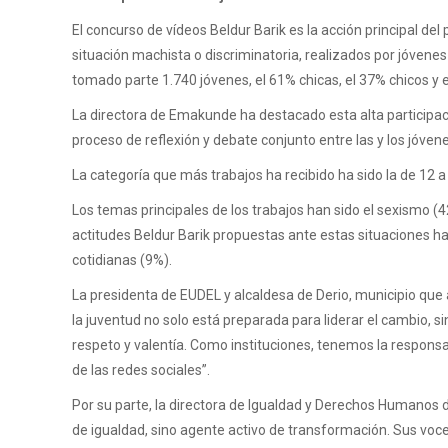
El concurso de vídeos Beldur Barik es la acción principal de
situación machista o discriminatoria, realizados por jóvenes
tomado parte 1.740 jóvenes, el 61% chicas, el 37% chicos y e
La directora de Emakunde ha destacado esta alta participaci
proceso de reflexión y debate conjunto entre las y los jóvene
La categoría que más trabajos ha recibido ha sido la de 12 
Los temas principales de los trabajos han sido el sexismo (42
actitudes Beldur Barik propuestas ante estas situaciones h
cotidianas (9%).
La presidenta de EUDEL y alcaldesa de Derio, municipio que 
la juventud no solo está preparada para liderar el cambio, si
respeto y valentía. Como instituciones, tenemos la respon
de las redes sociales”.
Por su parte, la directora de Igualdad y Derechos Humanos d
de igualdad, sino agente activo de transformación. Sus voce