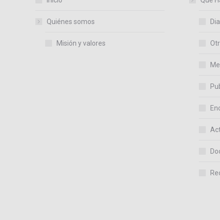
Inicio
Qué H
Quiénes somos
Dia
Misión y valores
Otr
Me
Pub
En
Act
Do
Re