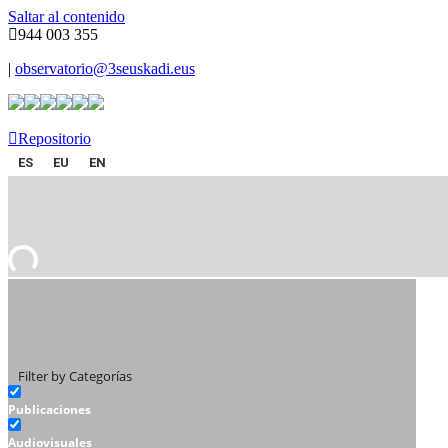
Saltar al contenido
944 003 355
|
observatorio@3seuskadi.eus
Repositorio
ES
EU
EN
Filter by Categorías
Publicaciones
Audiovisuales