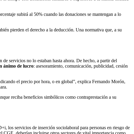
porcentaje subirá al 50% cuando las donaciones se mantengan a lo
bién pierden el derecho a la deducción. Una normativa que, a su
 de servicios no lo estaban hasta ahora. De hecho, a partir del
in ánimo de lucro
: asesoramiento, comunicación, publicidad, cesión
indicando el precio por hora, o en global”, explica Fernando Morón,
ara.
unque reciba beneficios simbólicos como contraprestación a su
+i, los servicios de inserción sociolaboral para personas en riesgo de
del CGE, deberían incluirse otros sectores de vital importancia como