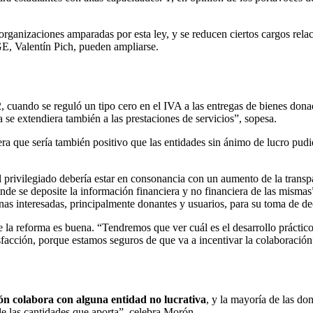
organizaciones amparadas por esta ley, y se reducen ciertos cargos rela
GE, Valentín Pich, pueden ampliarse.
 cuando se reguló un tipo cero en el IVA a las entregas de bienes donad
 se extendiera también a las prestaciones de servicios”, sopesa.
era que sería también positivo que las entidades sin ánimo de lucro pudi
 privilegiado debería estar en consonancia con un aumento de la transpar
nde se deposite la información financiera y no financiera de las mismas”
nas interesadas, principalmente donantes y usuarios, para su toma de dec
e la reforma es buena. “Tendremos que ver cuál es el desarrollo práctico
atisfacción, porque estamos seguros de que va a incentivar la colaborac
ón colabora con alguna entidad no lucrativa
, y la mayoría de las do
e las cantidades que aporta”, celebra Morón.