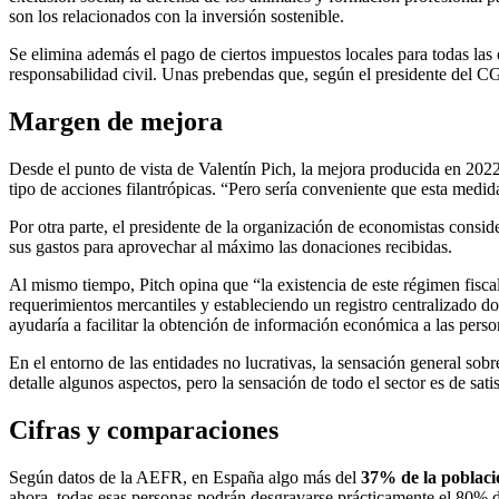
son los relacionados con la inversión sostenible.
Se elimina además el pago de ciertos impuestos locales para todas las 
responsabilidad civil. Unas prebendas que, según el presidente del C
Margen de mejora
Desde el punto de vista de Valentín Pich, la mejora producida en 2022,
tipo de acciones filantrópicas. “Pero sería conveniente que esta medida
Por otra parte, el presidente de la organización de economistas consid
sus gastos para aprovechar al máximo las donaciones recibidas.
Al mismo tiempo, Pitch opina que “la existencia de este régimen fiscal
requerimientos mercantiles y estableciendo un registro centralizado do
ayudaría a facilitar la obtención de información económica a las perso
En el entorno de las entidades no lucrativas, la sensación general sobr
detalle algunos aspectos, pero la sensación de todo el sector es de s
Cifras y comparaciones
Según datos de la AEFR, en España algo más del
37% de la poblaci
ahora, todas esas personas podrán desgravarse prácticamente el 80% d