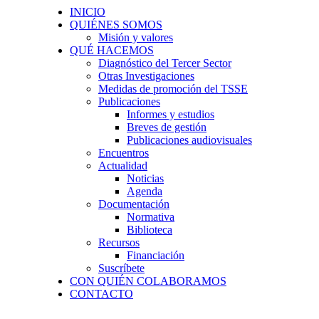
INICIO
QUIÉNES SOMOS
Misión y valores
QUÉ HACEMOS
Diagnóstico del Tercer Sector
Otras Investigaciones
Medidas de promoción del TSSE
Publicaciones
Informes y estudios
Breves de gestión
Publicaciones audiovisuales
Encuentros
Actualidad
Noticias
Agenda
Documentación
Normativa
Biblioteca
Recursos
Financiación
Suscríbete
CON QUIÉN COLABORAMOS
CONTACTO