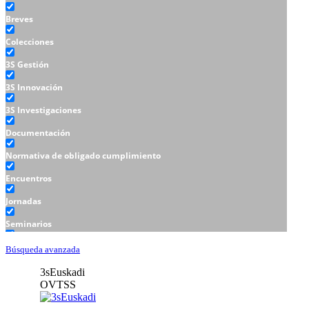
Breves
Colecciones
3S Gestión
3S Innovación
3S Investigaciones
Documentación
Normativa de obligado cumplimiento
Encuentros
Jornadas
Seminarios
Talleres
Búsqueda avanzada
3sEuskadi
OVTSS