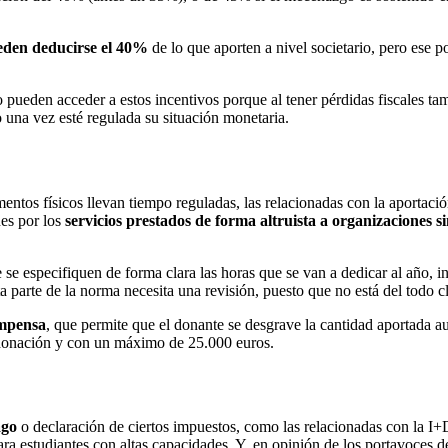
den deducirse el 40%
de lo que aporten a nivel societario, pero ese 
ueden acceder a estos incentivos porque al tener pérdidas fiscales tam
o una vez esté regulada su situación monetaria.
ntos físicos llevan tiempo reguladas, las relacionadas con la aportación
es por los
servicios prestados de forma altruista a organizaciones s
 se especifiquen de forma clara las horas que se van a dedicar al año, 
a parte de la norma necesita una revisión, puesto que no está del todo cl
ompensa
, que permite que el donante se desgrave la cantidad aportada a
 donación y con un máximo de 25.000 euros.
ago
o declaración de ciertos impuestos, como las relacionadas con la I+D
ara estudiantes con altas capacidades. Y, en opinión de los portavoces 