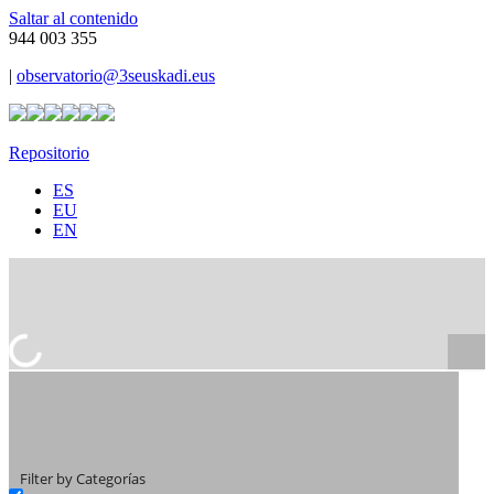
Saltar al contenido
944 003 355
|
observatorio@3seuskadi.eus
Repositorio
ES
EU
EN
Filter by Categorías